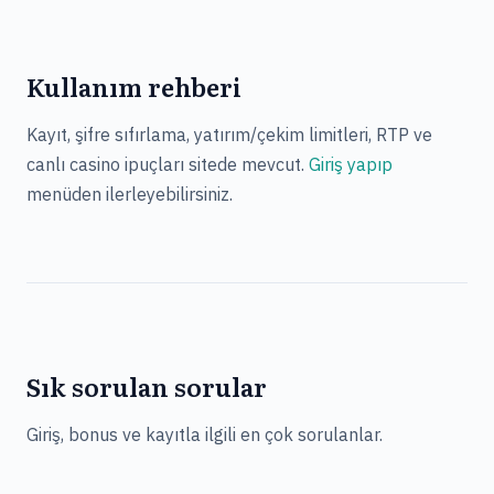
Kullanım rehberi
Kayıt, şifre sıfırlama, yatırım/çekim limitleri, RTP ve
canlı casino ipuçları sitede mevcut.
Giriş yapıp
menüden ilerleyebilirsiniz.
Sık sorulan sorular
Giriş, bonus ve kayıtla ilgili en çok sorulanlar.