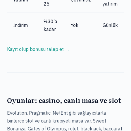
25
yatırım
%30’a
İndirim
Yok
Günlük
kadar
Kayıt olup bonusu talep et →
Oyunlar: casino, canlı masa ve slot
Evolution, Pragmatic, NetEnt gibi sağlayıcılarla
binlerce slot ve canlı krupiyeli masa var. Sweet
Bonanza, Gates of Olympus, rulet, blackjack, baccarat