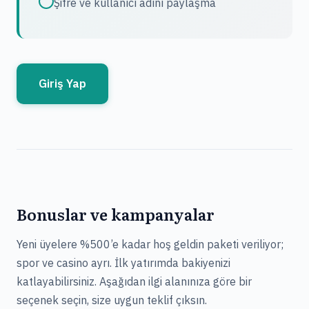
Şifre ve kullanıcı adını paylaşma
Giriş Yap
Bonuslar ve kampanyalar
Yeni üyelere %500’e kadar hoş geldin paketi veriliyor;
spor ve casino ayrı. İlk yatırımda bakiyenizi
katlayabilirsiniz. Aşağıdan ilgi alanınıza göre bir
seçenek seçin, size uygun teklif çıksın.