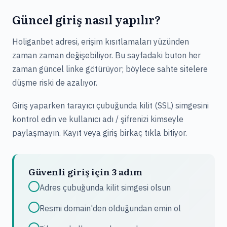
Güncel giriş nasıl yapılır?
Holiganbet adresi, erişim kısıtlamaları yüzünden
zaman zaman değişebiliyor. Bu sayfadaki buton her
zaman güncel linke götürüyor; böylece sahte sitelere
düşme riski de azalıyor.
Giriş yaparken tarayıcı çubuğunda kilit (SSL) simgesini
kontrol edin ve kullanıcı adı / şifrenizi kimseyle
paylaşmayın. Kayıt veya giriş birkaç tıkla bitiyor.
Güvenli giriş için 3 adım
Adres çubuğunda kilit simgesi olsun
Resmi domain'den olduğundan emin ol