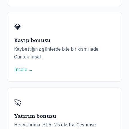
💎
Kayıp bonusu
Kaybettiğiniz günlerde bile bir kısmı iade.
Günlük fırsat.
İncele →
🚀
Yatırım bonusu
Her yatırıma %15–25 ekstra. Çevrimsiz