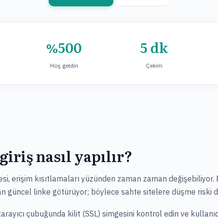
%500
5 dk
Hoş geldin
Çekim
giriş nasıl yapılır?
si, erişim kısıtlamaları yüzünden zaman zaman değişebiliyor.
 güncel linke götürüyor; böylece sahte sitelere düşme riski d
arayıcı çubuğunda kilit (SSL) simgesini kontrol edin ve kullanıcı 