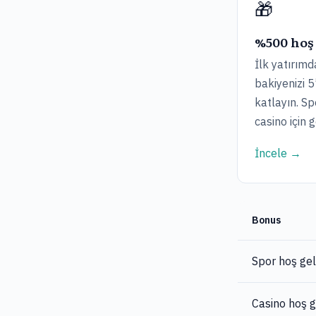
🎁
%500 hoş
İlk yatırımd
bakiyenizi 5
katlayın. Sp
casino için g
İncele →
Bonus
Spor hoş gel
Casino hoş g