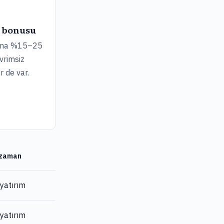
 bonusu
rıma %15–25
vrimsiz
 de var.
 zaman
 yatırım
 yatırım