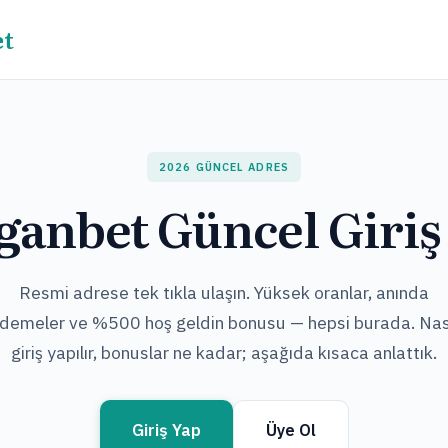
et
2026 GÜNCEL ADRES
ganbet Güncel Giriş
Resmi adrese tek tıkla ulaşın. Yüksek oranlar, anında
demeler ve %500 hoş geldin bonusu — hepsi burada. Nas
giriş yapılır, bonuslar ne kadar; aşağıda kısaca anlattık.
Giriş Yap
Üye Ol