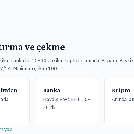
tırma ve çekme
kika, banka ile 15–30 dakika, kripto ile anında. Papara, PayFi
 7/24. Minimum çekim 100 TL.
 cüzdan
Banka
Kripto
kada
Havale veya EFT, 15–
Anında, a
.
30 dk.
kim yap →