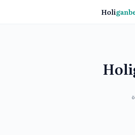
İçeriğe
Holi
ganb
atla
Holi
ö