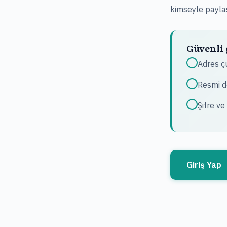
kimseyle paylaşm
Güvenli 
Adres ç
Resmi d
Şifre ve
Giriş Yap