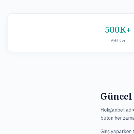
500K+
Aktif üye
Güncel 
Holiganbet adre
buton her zaman
Giriş yaparken t