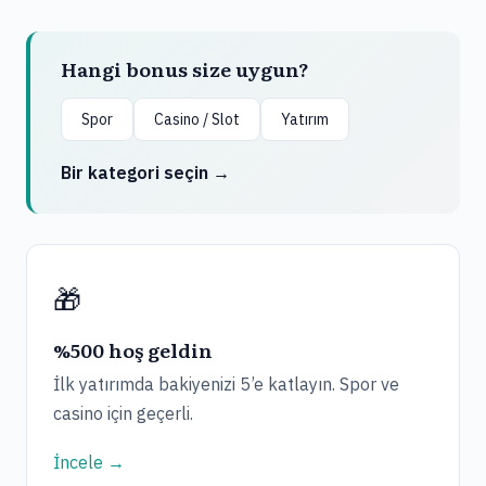
Hangi bonus size uygun?
Spor
Casino / Slot
Yatırım
Bir kategori seçin →
🎁
%500 hoş geldin
İlk yatırımda bakiyenizi 5’e katlayın. Spor ve
casino için geçerli.
İncele →