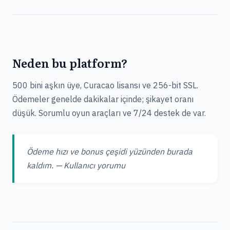
Neden bu platform?
500 bini aşkın üye, Curacao lisansı ve 256-bit SSL.
Ödemeler genelde dakikalar içinde; şikayet oranı
düşük. Sorumlu oyun araçları ve 7/24 destek de var.
Ödeme hızı ve bonus çeşidi yüzünden burada
kaldım. — Kullanıcı yorumu