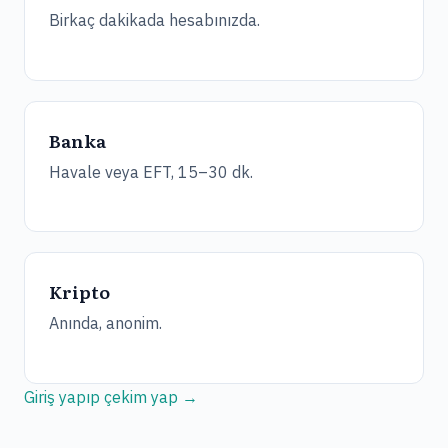
Birkaç dakikada hesabınızda.
Banka
Havale veya EFT, 15–30 dk.
Kripto
Anında, anonim.
Giriş yapıp çekim yap →