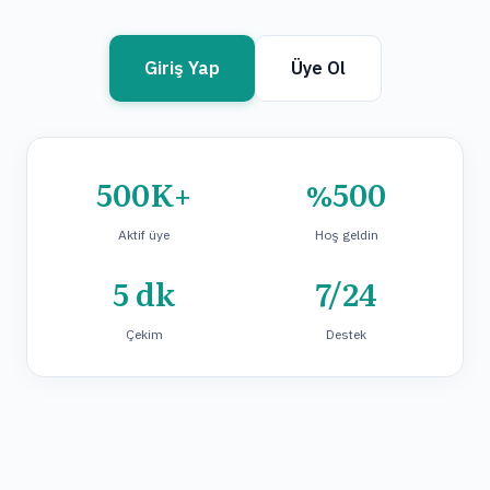
Giriş Yap
Üye Ol
500K+
%500
Aktif üye
Hoş geldin
5 dk
7/24
Çekim
Destek