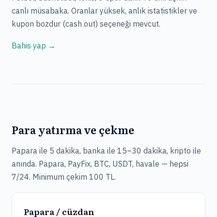
canlı müsabaka. Oranlar yüksek, anlık istatistikler ve
kupon bozdur (cash out) seçeneği mevcut.
Bahis yap →
Para yatırma ve çekme
Papara ile 5 dakika, banka ile 15–30 dakika, kripto ile
anında. Papara, PayFix, BTC, USDT, havale — hepsi
7/24. Minimum çekim 100 TL.
Papara / cüzdan