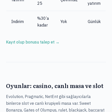
25
yatırım
%30’a
İndirim
Yok
Günlük
kadar
Kayıt olup bonusu talep et →
Oyunlar: casino, canlı masa ve slot
Evolution, Pragmatic, NetEnt gibi sağlayıcılarla
binlerce slot ve canlı krupiyeli masa var. Sweet
Bonanza, Gates of Olympus, rulet, blackjack, baccarat