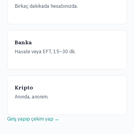
Birkaç dakikada hesabınızda.
Banka
Havale veya EFT, 15–30 dk.
Kripto
Anında, anonim.
Giriş yapıp çekim yap →