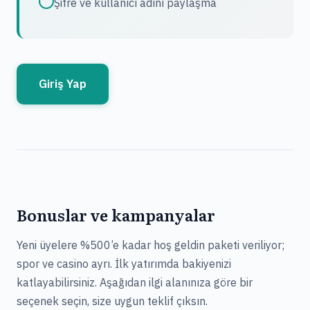
Şifre ve kullanıcı adını paylaşma
Giriş Yap
Bonuslar ve kampanyalar
Yeni üyelere %500’e kadar hoş geldin paketi veriliyor;
spor ve casino ayrı. İlk yatırımda bakiyenizi
katlayabilirsiniz. Aşağıdan ilgi alanınıza göre bir
seçenek seçin, size uygun teklif çıksın.