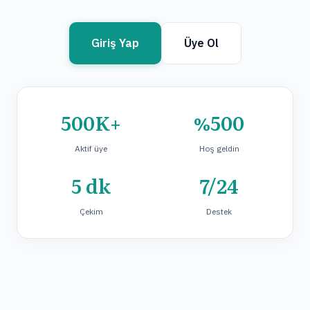
Giriş Yap
Üye Ol
500K+
%500
Aktif üye
Hoş geldin
5 dk
7/24
Çekim
Destek