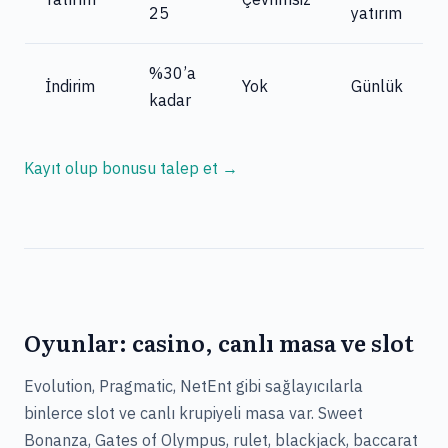
25
yatırım
%30’a
İndirim
Yok
Günlük
kadar
Kayıt olup bonusu talep et →
Oyunlar: casino, canlı masa ve slot
Evolution, Pragmatic, NetEnt gibi sağlayıcılarla
binlerce slot ve canlı krupiyeli masa var. Sweet
Bonanza, Gates of Olympus, rulet, blackjack, baccarat