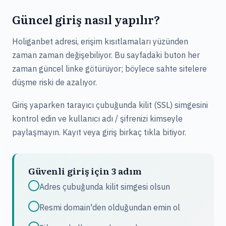
Güncel giriş nasıl yapılır?
Holiganbet adresi, erişim kısıtlamaları yüzünden
zaman zaman değişebiliyor. Bu sayfadaki buton her
zaman güncel linke götürüyor; böylece sahte sitelere
düşme riski de azalıyor.
Giriş yaparken tarayıcı çubuğunda kilit (SSL) simgesini
kontrol edin ve kullanıcı adı / şifrenizi kimseyle
paylaşmayın. Kayıt veya giriş birkaç tıkla bitiyor.
Güvenli giriş için 3 adım
Adres çubuğunda kilit simgesi olsun
Resmi domain'den olduğundan emin ol