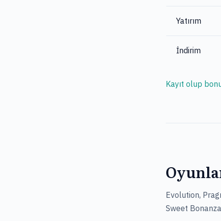
Yatırım
İndirim
Kayıt olup bon
Oyunlar
Evolution, Pragm
Sweet Bonanza, 