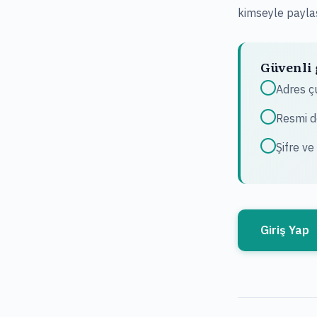
kimseyle paylaşm
Güvenli 
Adres ç
Resmi d
Şifre ve
Giriş Yap