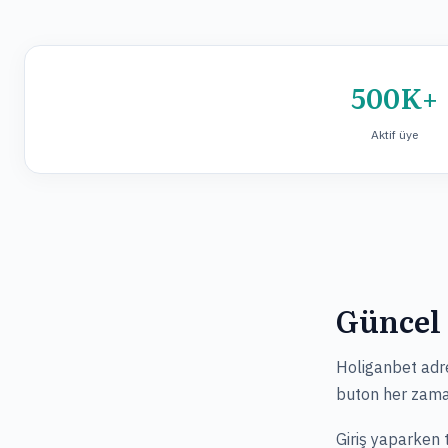
500K+
Aktif üye
Güncel 
Holiganbet adre
buton her zaman
Giriş yaparken t