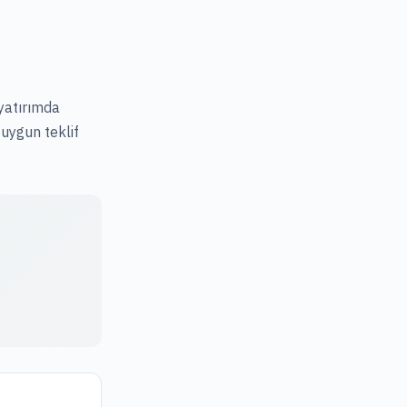
 yatırımda
 uygun teklif