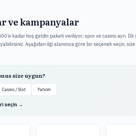
ar ve kampanyalar
00’e kadar hoş geldin paketi veriliyor; spor ve casino ayrı. İlk
yabilirsiniz. Aşağıdan ilgi alanınıza göre bir seçenek seçin, size
nus size uygun?
Casino / Slot
Yatırım
ri seçin →