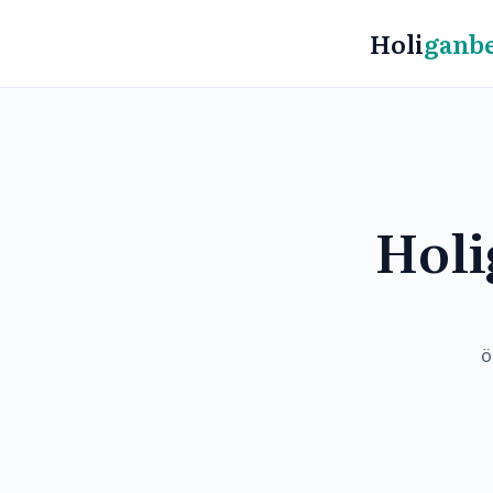
İçeriğe
Holi
ganb
atla
Holi
ö