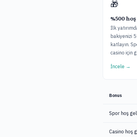
🎁
%500 hoş
İlk yatırımd
bakiyenizi 5
katlayın. Sp
casino için g
İncele →
Bonus
Spor hoş gel
Casino hoş g