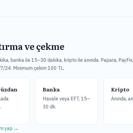
tırma ve çekme
kika, banka ile 15–30 dakika, kripto ile anında. Papara, PayFi
 7/24. Minimum çekim 100 TL.
 cüzdan
Banka
Kripto
kada
Havale veya EFT, 15–
Anında, a
.
30 dk.
kim yap →