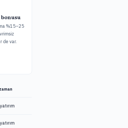
 bonusu
rıma %15–25
vrimsiz
 de var.
 zaman
 yatırım
 yatırım