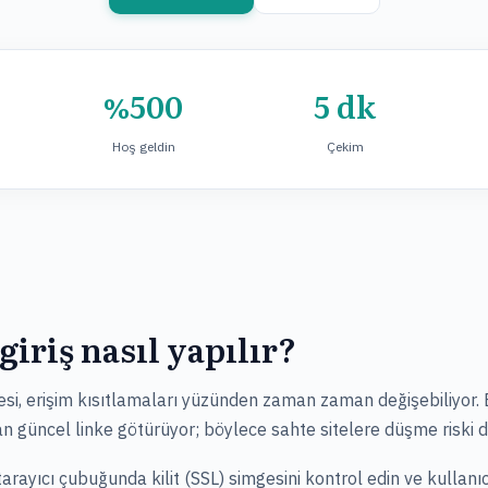
%500
5 dk
Hoş geldin
Çekim
giriş nasıl yapılır?
si, erişim kısıtlamaları yüzünden zaman zaman değişebiliyor.
 güncel linke götürüyor; böylece sahte sitelere düşme riski d
arayıcı çubuğunda kilit (SSL) simgesini kontrol edin ve kullanıcı 