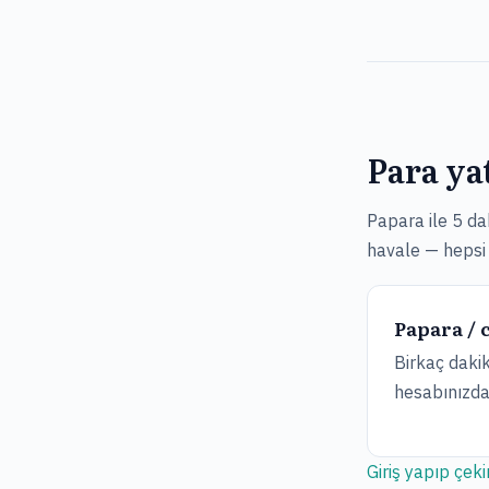
Para ya
Papara ile 5 da
havale — hepsi
Papara /
Birkaç daki
hesabınızda
Giriş yapıp çe