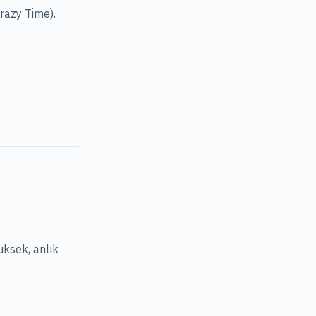
razy Time).
üksek, anlık