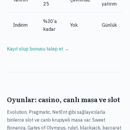
25
yatırım
%30’a
İndirim
Yok
Günlük
kadar
Kayıt olup bonusu talep et →
Oyunlar: casino, canlı masa ve slot
Evolution, Pragmatic, NetEnt gibi sağlayıcılarla
binlerce slot ve canlı krupiyeli masa var. Sweet
Bonanza, Gates of Olympus, rulet, blackjack, baccarat