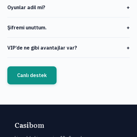
Çoğu işlemde hayır. İlk kez yüksek çekim yapıyorsanız
Oyunlar adil mi?
+
veya güvenlik gereği kimlik istenebiliyor.
Evet. Pragmatic, NetEnt gibi lisanslı sağlayıcılar
Şifremi unuttum.
+
kullanılıyor; RNG’ler bağımsız testlerden geçiyor.
Giriş ekranında «Şifremi unuttum» linki var. E-posta
VIP’de ne gibi avantajlar var?
+
adresinize gelen linkle sıfırlayabilirsiniz.
Özel hesap yöneticisi, daha yüksek çekim limiti, kayıp
bonusu ve bazı etkinliklere davet gibi ayrıcalıklar
Canlı destek
sunuluyor.
Casi
bom