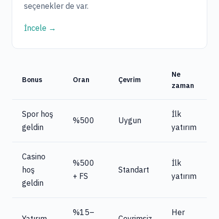
seçenekler de var.
İncele →
Ne
Bonus
Oran
Çevrim
zaman
Spor hoş
İlk
%500
Uygun
geldin
yatırım
Casino
%500
İlk
hoş
Standart
+ FS
yatırım
geldin
%15–
Her
Yatırım
Çevrimsiz