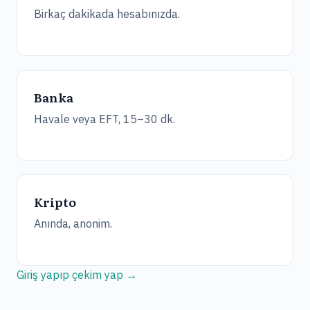
Birkaç dakikada hesabınızda.
Banka
Havale veya EFT, 15–30 dk.
Kripto
Anında, anonim.
Giriş yapıp çekim yap →