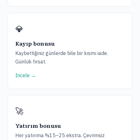
💎
Kayıp bonusu
Kaybettiğiniz günlerde bile bir kısmı iade.
Günlük fırsat.
İncele →
🚀
Yatırım bonusu
Her yatırıma %15–25 ekstra. Çevrimsiz