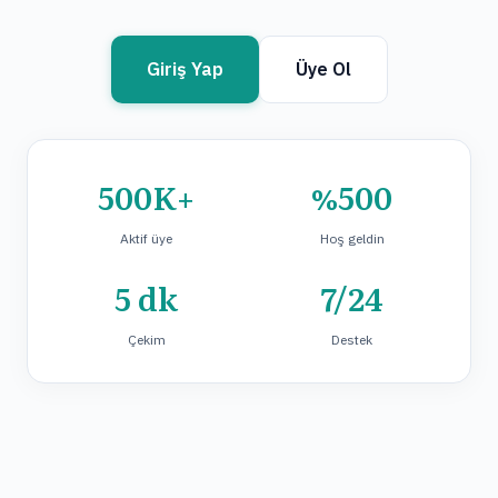
Giriş Yap
Üye Ol
500K+
%500
Aktif üye
Hoş geldin
5 dk
7/24
Çekim
Destek