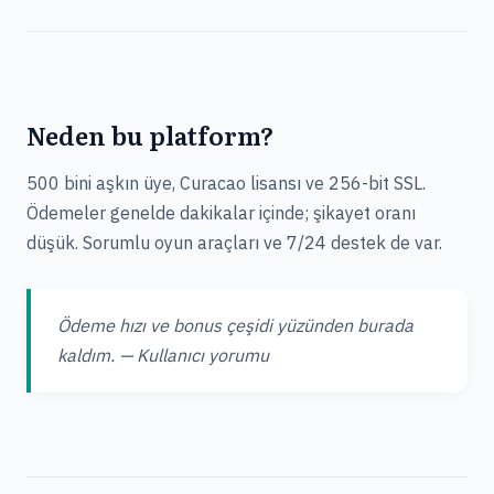
Neden bu platform?
500 bini aşkın üye, Curacao lisansı ve 256-bit SSL.
Ödemeler genelde dakikalar içinde; şikayet oranı
düşük. Sorumlu oyun araçları ve 7/24 destek de var.
Ödeme hızı ve bonus çeşidi yüzünden burada
kaldım. — Kullanıcı yorumu