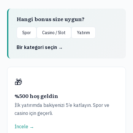
Hangi bonus size uygun?
Spor
Casino / Slot
Yatırım
Bir kategori seçin →
🎁
%500 hoş geldin
İlk yatırımda bakiyenizi 5’e katlayın. Spor ve
casino için geçerli.
İncele →