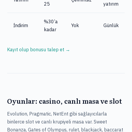
25
yatırım
%30’a
İndirim
Yok
Günlük
kadar
Kayıt olup bonusu talep et →
Oyunlar: casino, canlı masa ve slot
Evolution, Pragmatic, NetEnt gibi sağlayıcılarla
binlerce slot ve canlı krupiyeli masa var. Sweet
Bonanza, Gates of Olympus, rulet, blackjack, baccarat