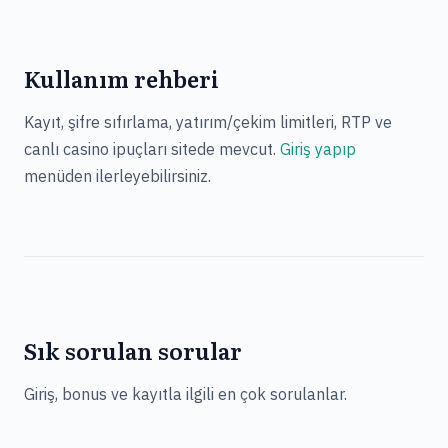
Kullanım rehberi
Kayıt, şifre sıfırlama, yatırım/çekim limitleri, RTP ve
canlı casino ipuçları sitede mevcut.
Giriş yapıp
menüden ilerleyebilirsiniz.
Sık sorulan sorular
Giriş, bonus ve kayıtla ilgili en çok sorulanlar.