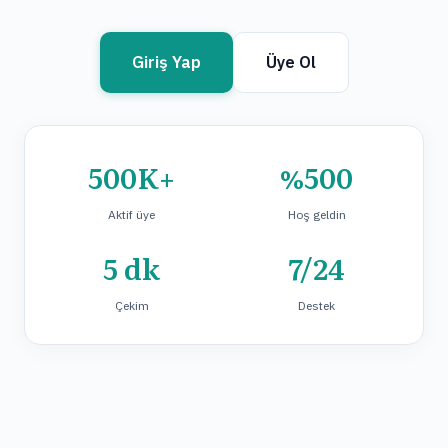
Giriş Yap
Üye Ol
500K+
%500
Aktif üye
Hoş geldin
5 dk
7/24
Çekim
Destek