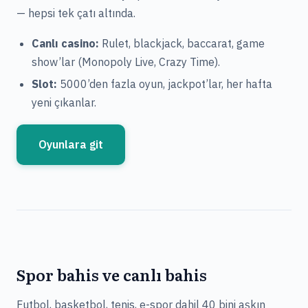
— hepsi tek çatı altında.
Canlı casino:
Rulet, blackjack, baccarat, game
show’lar (Monopoly Live, Crazy Time).
Slot:
5000’den fazla oyun, jackpot’lar, her hafta
yeni çıkanlar.
Oyunlara git
Spor bahis ve canlı bahis
Futbol, basketbol, tenis, e-spor dahil 40 bini aşkın