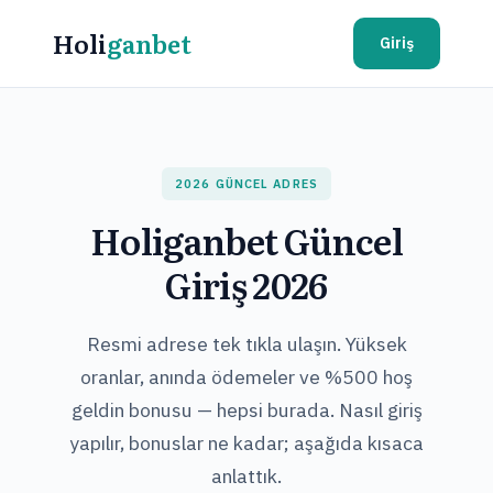
İçeriğe
Holi
ganbet
atla
Giriş
2026 GÜNCEL ADRES
Holiganbet Güncel
Giriş 2026
Resmi adrese tek tıkla ulaşın. Yüksek
oranlar, anında ödemeler ve %500 hoş
geldin bonusu — hepsi burada. Nasıl giriş
yapılır, bonuslar ne kadar; aşağıda kısaca
anlattık.