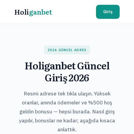
İçeriğe
Holi
ganbet
atla
Giriş
2026 GÜNCEL ADRES
Holiganbet Güncel
Giriş 2026
Resmi adrese tek tıkla ulaşın. Yüksek
oranlar, anında ödemeler ve %500 hoş
geldin bonusu — hepsi burada. Nasıl giriş
yapılır, bonuslar ne kadar; aşağıda kısaca
anlattık.