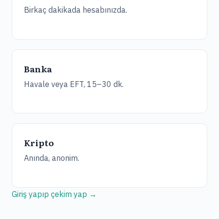
Birkaç dakikada hesabınızda.
Banka
Havale veya EFT, 15–30 dk.
Kripto
Anında, anonim.
Giriş yapıp çekim yap →