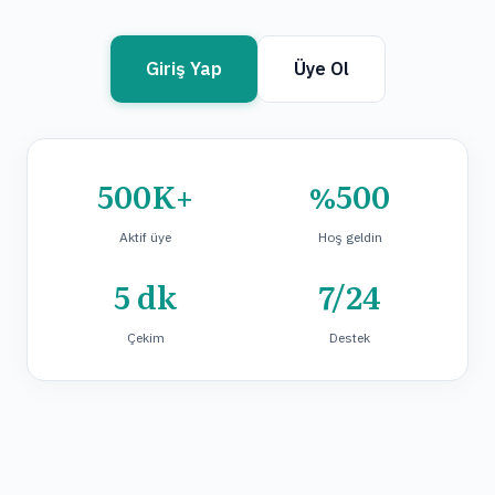
Giriş Yap
Üye Ol
500K+
%500
Aktif üye
Hoş geldin
5 dk
7/24
Çekim
Destek