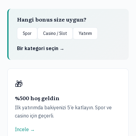
Hangi bonus size uygun?
Spor
Casino / Slot
Yatırım
Bir kategori seçin →
🎁
%500 hoş geldin
İlk yatırımda bakiyenizi 5’e katlayın. Spor ve
casino için geçerli.
İncele →