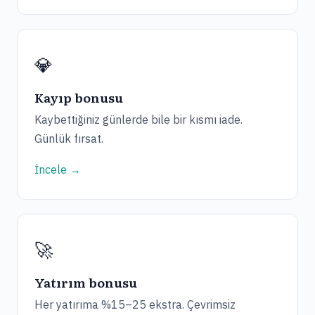
💎
Kayıp bonusu
Kaybettiğiniz günlerde bile bir kısmı iade.
Günlük fırsat.
İncele →
🚀
Yatırım bonusu
Her yatırıma %15–25 ekstra. Çevrimsiz