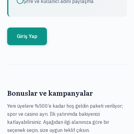
Şifre ve kullanıcı adını paylaşma
Giriş Yap
Bonuslar ve kampanyalar
Yeni üyelere %500’e kadar hoş geldin paketi veriliyor;
spor ve casino ayrı. İlk yatırımda bakiyenizi
katlayabilirsiniz. Aşağıdan ilgi alanınıza göre bir
seçenek seçin, size uygun teklif çıksın.