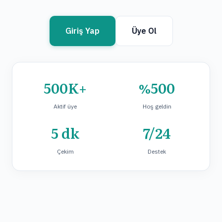
Giriş Yap
Üye Ol
500K+
%500
Aktif üye
Hoş geldin
5 dk
7/24
Çekim
Destek