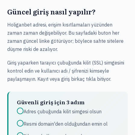
Güncel giriş nasıl yapılır?
Holiganbet adresi, erişim kısıtlamaları yüzünden
zaman zaman değişebiliyor. Bu sayfadaki buton her
zaman güncel linke götürüyor; böylece sahte sitelere
düşme riski de azalıyor.
Giriş yaparken tarayıcı çubuğunda kilit (SSL) simgesini
kontrol edin ve kullanıcı adı / şifrenizi kimseyle
paylaşmayın. Kayıt veya giriş birkaç tıkla bitiyor.
Güvenli giriş için 3 adım
Adres çubuğunda kilit simgesi olsun
Resmi domain'den olduğundan emin ol