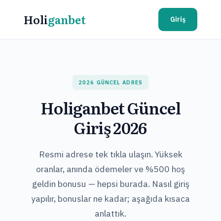
İçeriğe
Holi
ganbet
atla
Giriş
2026 GÜNCEL ADRES
Holiganbet Güncel
Giriş 2026
Resmi adrese tek tıkla ulaşın. Yüksek
oranlar, anında ödemeler ve %500 hoş
geldin bonusu — hepsi burada. Nasıl giriş
yapılır, bonuslar ne kadar; aşağıda kısaca
anlattık.