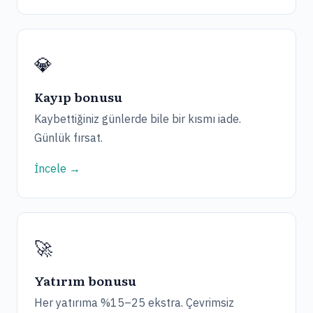
💎
Kayıp bonusu
Kaybettiğiniz günlerde bile bir kısmı iade.
Günlük fırsat.
İncele →
🚀
Yatırım bonusu
Her yatırıma %15–25 ekstra. Çevrimsiz