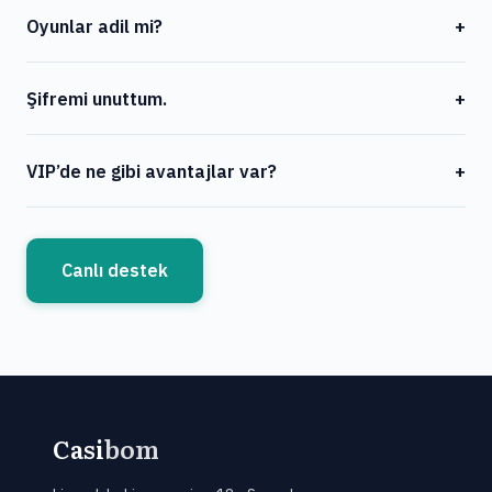
Çoğu işlemde hayır. İlk kez yüksek çekim yapıyorsanız
Oyunlar adil mi?
+
veya güvenlik gereği kimlik istenebiliyor.
Evet. Pragmatic, NetEnt gibi lisanslı sağlayıcılar
Şifremi unuttum.
+
kullanılıyor; RNG’ler bağımsız testlerden geçiyor.
Giriş ekranında «Şifremi unuttum» linki var. E-posta
VIP’de ne gibi avantajlar var?
+
adresinize gelen linkle sıfırlayabilirsiniz.
Özel hesap yöneticisi, daha yüksek çekim limiti, kayıp
bonusu ve bazı etkinliklere davet gibi ayrıcalıklar
Canlı destek
sunuluyor.
Casi
bom