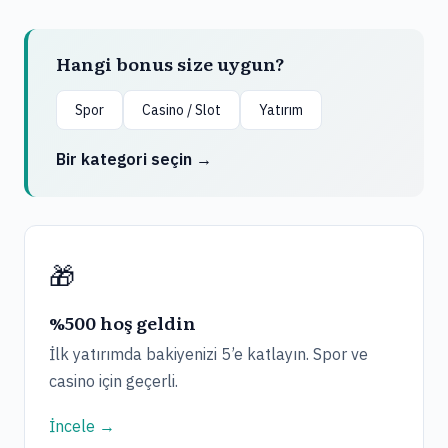
Hangi bonus size uygun?
Spor
Casino / Slot
Yatırım
Bir kategori seçin →
🎁
%500 hoş geldin
İlk yatırımda bakiyenizi 5’e katlayın. Spor ve
casino için geçerli.
İncele →