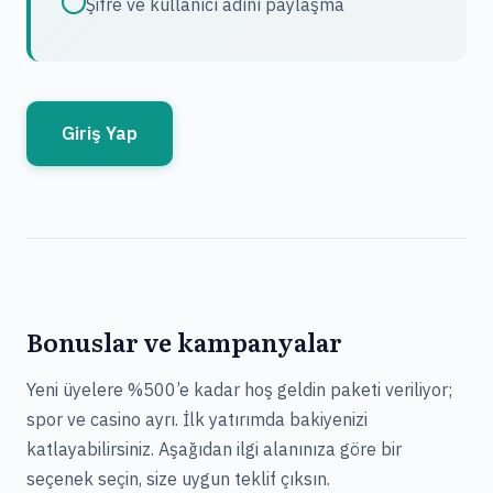
Şifre ve kullanıcı adını paylaşma
Giriş Yap
Bonuslar ve kampanyalar
Yeni üyelere %500’e kadar hoş geldin paketi veriliyor;
spor ve casino ayrı. İlk yatırımda bakiyenizi
katlayabilirsiniz. Aşağıdan ilgi alanınıza göre bir
seçenek seçin, size uygun teklif çıksın.