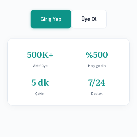
Giriş Yap
Üye Ol
500K+
%500
Aktif üye
Hoş geldin
5 dk
7/24
Çekim
Destek