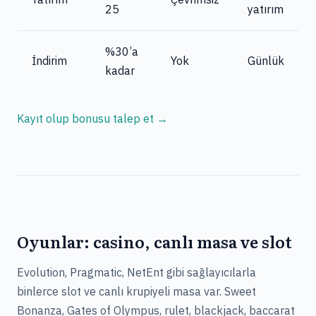
25
yatırım
%30’a
İndirim
Yok
Günlük
kadar
Kayıt olup bonusu talep et →
Oyunlar: casino, canlı masa ve slot
Evolution, Pragmatic, NetEnt gibi sağlayıcılarla
binlerce slot ve canlı krupiyeli masa var. Sweet
Bonanza, Gates of Olympus, rulet, blackjack, baccarat