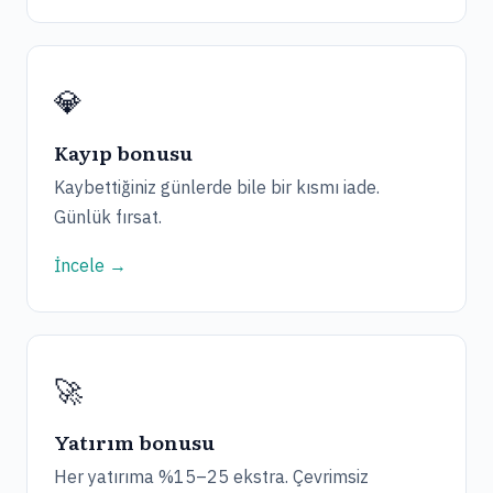
💎
Kayıp bonusu
Kaybettiğiniz günlerde bile bir kısmı iade.
Günlük fırsat.
İncele →
🚀
Yatırım bonusu
Her yatırıma %15–25 ekstra. Çevrimsiz