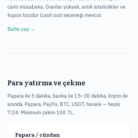
canlı müsabaka. Oranlar yüksek, anlık istatistikler ve
kupon bozdur (cash out) seçeneği mevcut.
Bahis yap →
Para yatırma ve çekme
Papara ile 5 dakika, banka ile 15–30 dakika, kripto ile
anında. Papara, PayFix, BTC, USDT, havale — hepsi
7/24. Minimum çekim 100 TL.
Papara / cüzdan