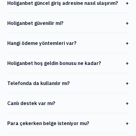
Holiganbet güncel giriş adresine nasıl ulaşırım?
+
Bu sayfadaki yeşil «Giriş» butonuna tıklamanız yeterli.
Holiganbet güvenilir mi?
+
Adres değiştiğinde link kendisi güncelleniyor; isterseniz
Telegram’dan da bildirim alabilirsiniz.
Evet. Curacao lisansı var, 256-bit SSL kullanılıyor ve
Hangi ödeme yöntemleri var?
+
ödemeler genelde dakikalar içinde. 500 bini aşkın aktif
kullanıcıyla çalışıyor.
Papara, kripto (Bitcoin, USDT), banka havalesi, kredi kartı
Holiganbet hoş geldin bonusu ne kadar?
+
ve birkaç dijital cüzdan. Yatırım ve çekim 7/24
yapılabiliyor.
Yeni üyelere %500’e kadar hoş geldin paketi veriliyor;
Telefonda da kullanılır mı?
+
spor ve casino ayrı. Detaylar için güncel siteden kayıt
olup promosyonlar sayfasına bakmanız yeterli.
Evet. Tarayıcıdan açıyorsunuz, uygulama şart değil.
Canlı destek var mı?
+
İsterseniz PWA ile ana ekrana da ekleyebilirsiniz.
Var, 7/24 Türkçe. Sorunuzu yazdığınızda kısa sürede
Para çekerken belge isteniyor mu?
+
dönüş alıyorsunuz.