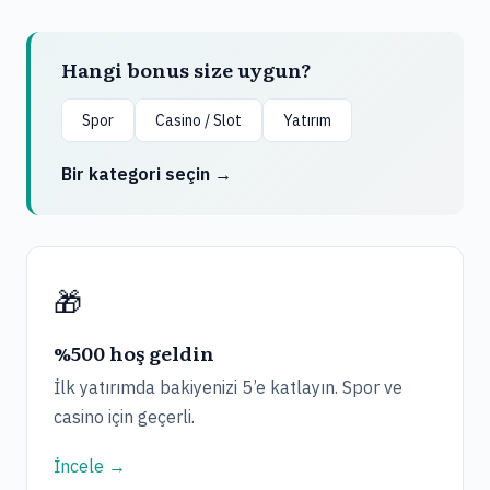
Hangi bonus size uygun?
Spor
Casino / Slot
Yatırım
Bir kategori seçin →
🎁
%500 hoş geldin
İlk yatırımda bakiyenizi 5’e katlayın. Spor ve
casino için geçerli.
İncele →