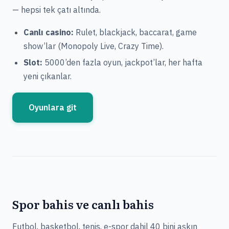
— hepsi tek çatı altında.
Canlı casino:
Rulet, blackjack, baccarat, game
show’lar (Monopoly Live, Crazy Time).
Slot:
5000’den fazla oyun, jackpot’lar, her hafta
yeni çıkanlar.
Oyunlara git
Spor bahis ve canlı bahis
Futbol, basketbol, tenis, e-spor dahil 40 bini aşkın