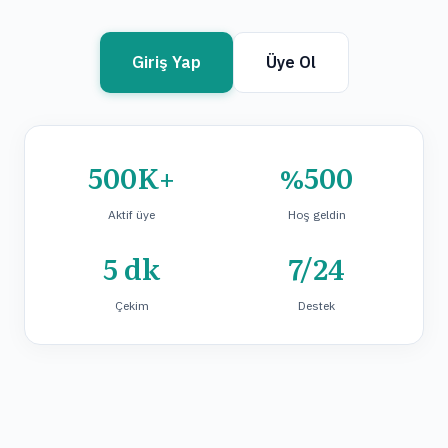
Giriş Yap
Üye Ol
500K+
%500
Aktif üye
Hoş geldin
5 dk
7/24
Çekim
Destek