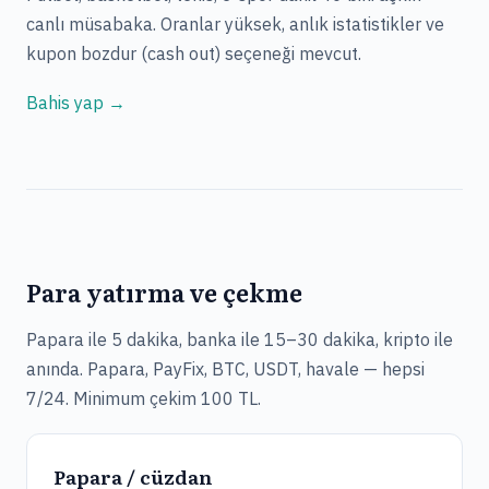
canlı müsabaka. Oranlar yüksek, anlık istatistikler ve
kupon bozdur (cash out) seçeneği mevcut.
Bahis yap →
Para yatırma ve çekme
Papara ile 5 dakika, banka ile 15–30 dakika, kripto ile
anında. Papara, PayFix, BTC, USDT, havale — hepsi
7/24. Minimum çekim 100 TL.
Papara / cüzdan