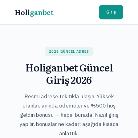
İçeriğe
Holi
ganbet
atla
Giriş
2026 GÜNCEL ADRES
Holiganbet Güncel
Giriş 2026
Resmi adrese tek tıkla ulaşın. Yüksek
oranlar, anında ödemeler ve %500 hoş
geldin bonusu — hepsi burada. Nasıl giriş
yapılır, bonuslar ne kadar; aşağıda kısaca
anlattık.