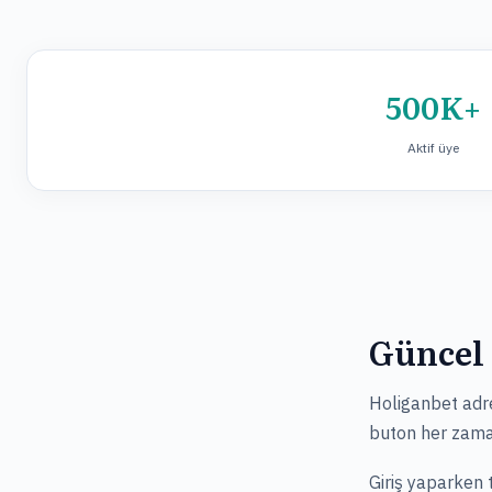
500K+
Aktif üye
Güncel 
Holiganbet adre
buton her zaman
Giriş yaparken t