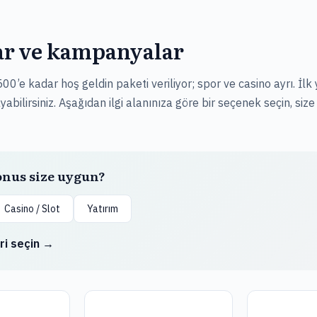
ar ve kampanyalar
00’e kadar hoş geldin paketi veriliyor; spor ve casino ayrı. İlk
yabilirsiniz. Aşağıdan ilgi alanınıza göre bir seçenek seçin, size
nus size uygun?
Casino / Slot
Yatırım
ri seçin →