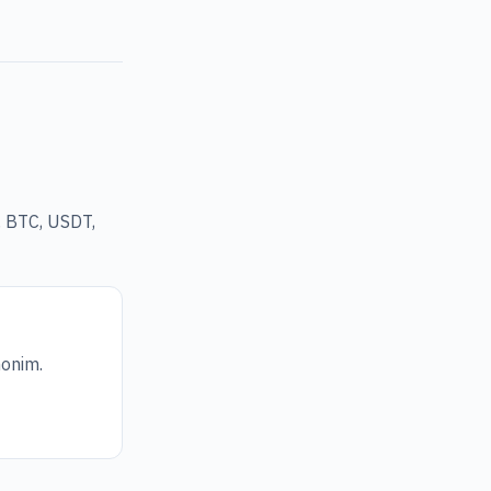
x, BTC, USDT,
nonim.