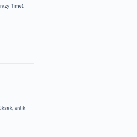
razy Time).
üksek, anlık