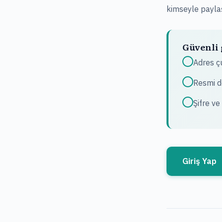
kimseyle paylaşm
Güvenli 
Adres ç
Resmi d
Şifre ve
Giriş Yap