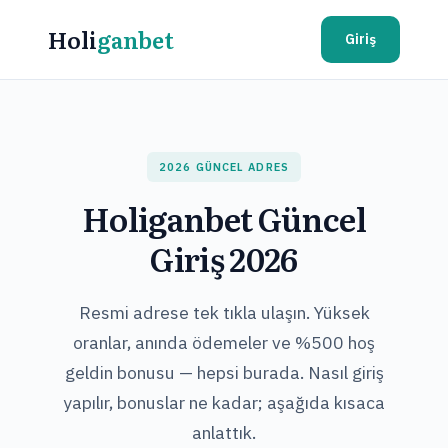
İçeriğe
Holi
ganbet
atla
Giriş
2026 GÜNCEL ADRES
Holiganbet Güncel
Giriş 2026
Resmi adrese tek tıkla ulaşın. Yüksek
oranlar, anında ödemeler ve %500 hoş
geldin bonusu — hepsi burada. Nasıl giriş
yapılır, bonuslar ne kadar; aşağıda kısaca
anlattık.