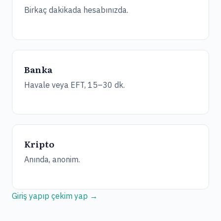
Birkaç dakikada hesabınızda.
Banka
Havale veya EFT, 15–30 dk.
Kripto
Anında, anonim.
Giriş yapıp çekim yap →