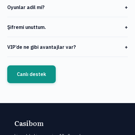
Çoğu işlemde hayır. İlk kez yüksek çekim yapıyorsanız
Oyunlar adil mi?
+
veya güvenlik gereği kimlik istenebiliyor.
Evet. Pragmatic, NetEnt gibi lisanslı sağlayıcılar
Şifremi unuttum.
+
kullanılıyor; RNG’ler bağımsız testlerden geçiyor.
Giriş ekranında «Şifremi unuttum» linki var. E-posta
VIP’de ne gibi avantajlar var?
+
adresinize gelen linkle sıfırlayabilirsiniz.
Özel hesap yöneticisi, daha yüksek çekim limiti, kayıp
bonusu ve bazı etkinliklere davet gibi ayrıcalıklar
Canlı destek
sunuluyor.
Casi
bom