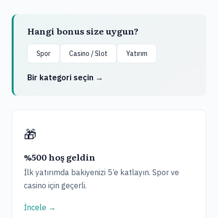
Hangi bonus size uygun?
Spor
Casino / Slot
Yatırım
Bir kategori seçin →
🎁
%500 hoş geldin
İlk yatırımda bakiyenizi 5’e katlayın. Spor ve
casino için geçerli.
İncele →