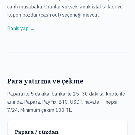
canlı müsabaka. Oranlar yüksek, anlık istatistikler ve
kupon bozdur (cash out) seçeneği mevcut.
Bahis yap →
Para yatırma ve çekme
Papara ile 5 dakika, banka ile 15–30 dakika, kripto ile
anında. Papara, PayFix, BTC, USDT, havale — hepsi
7/24. Minimum çekim 100 TL.
Papara / cüzdan