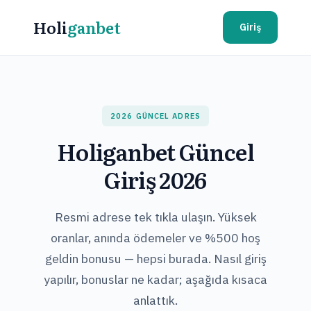
İçeriğe
Holi
ganbet
atla
Giriş
2026 GÜNCEL ADRES
Holiganbet Güncel
Giriş 2026
Resmi adrese tek tıkla ulaşın. Yüksek
oranlar, anında ödemeler ve %500 hoş
geldin bonusu — hepsi burada. Nasıl giriş
yapılır, bonuslar ne kadar; aşağıda kısaca
anlattık.