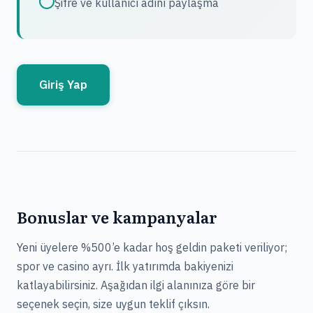
Şifre ve kullanıcı adını paylaşma
Giriş Yap
Bonuslar ve kampanyalar
Yeni üyelere %500’e kadar hoş geldin paketi veriliyor;
spor ve casino ayrı. İlk yatırımda bakiyenizi
katlayabilirsiniz. Aşağıdan ilgi alanınıza göre bir
seçenek seçin, size uygun teklif çıksın.