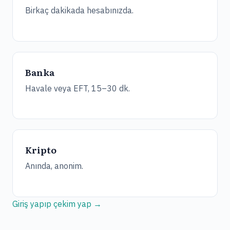
Birkaç dakikada hesabınızda.
Banka
Havale veya EFT, 15–30 dk.
Kripto
Anında, anonim.
Giriş yapıp çekim yap →