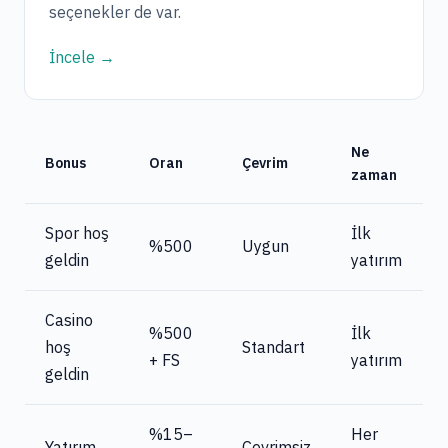
seçenekler de var.
İncele →
Ne
Bonus
Oran
Çevrim
zaman
Spor hoş
İlk
%500
Uygun
geldin
yatırım
Casino
%500
İlk
hoş
Standart
+ FS
yatırım
geldin
%15–
Her
Yatırım
Çevrimsiz