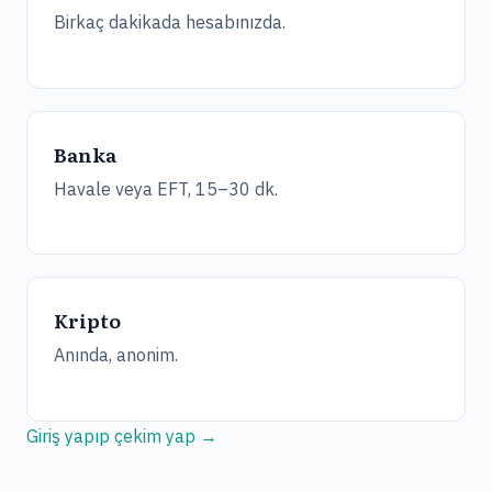
Birkaç dakikada hesabınızda.
Banka
Havale veya EFT, 15–30 dk.
Kripto
Anında, anonim.
Giriş yapıp çekim yap →