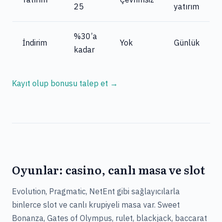
25
yatırım
%30’a
İndirim
Yok
Günlük
kadar
Kayıt olup bonusu talep et →
Oyunlar: casino, canlı masa ve slot
Evolution, Pragmatic, NetEnt gibi sağlayıcılarla
binlerce slot ve canlı krupiyeli masa var. Sweet
Bonanza, Gates of Olympus, rulet, blackjack, baccarat