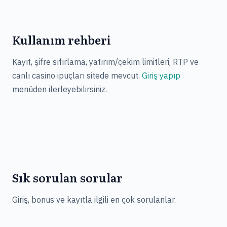
Kullanım rehberi
Kayıt, şifre sıfırlama, yatırım/çekim limitleri, RTP ve
canlı casino ipuçları sitede mevcut.
Giriş yapıp
menüden ilerleyebilirsiniz.
Sık sorulan sorular
Giriş, bonus ve kayıtla ilgili en çok sorulanlar.