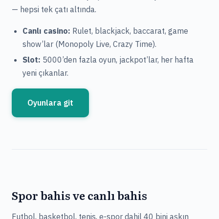
— hepsi tek çatı altında.
Canlı casino:
Rulet, blackjack, baccarat, game
show’lar (Monopoly Live, Crazy Time).
Slot:
5000’den fazla oyun, jackpot’lar, her hafta
yeni çıkanlar.
Oyunlara git
Spor bahis ve canlı bahis
Futbol, basketbol, tenis, e-spor dahil 40 bini aşkın