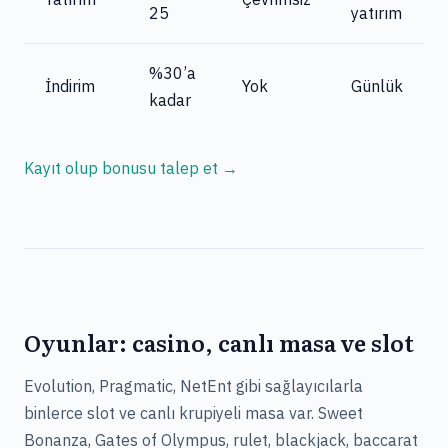
25
yatırım
%30’a
İndirim
Yok
Günlük
kadar
Kayıt olup bonusu talep et →
Oyunlar: casino, canlı masa ve slot
Evolution, Pragmatic, NetEnt gibi sağlayıcılarla
binlerce slot ve canlı krupiyeli masa var. Sweet
Bonanza, Gates of Olympus, rulet, blackjack, baccarat