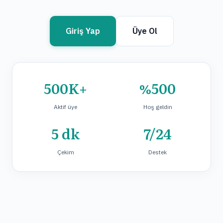
Giriş Yap
Üye Ol
500K+
%500
Aktif üye
Hoş geldin
5 dk
7/24
Çekim
Destek