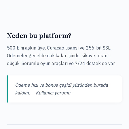
Neden bu platform?
500 bini aşkın üye, Curacao lisansı ve 256-bit SSL.
Ödemeler genelde dakikalar içinde; şikayet oranı
düşük. Sorumlu oyun araçları ve 7/24 destek de var.
Ödeme hızı ve bonus çeşidi yüzünden burada
kaldım. — Kullanıcı yorumu