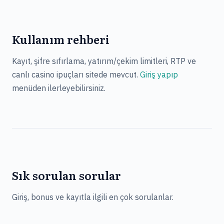
Kullanım rehberi
Kayıt, şifre sıfırlama, yatırım/çekim limitleri, RTP ve
canlı casino ipuçları sitede mevcut.
Giriş yapıp
menüden ilerleyebilirsiniz.
Sık sorulan sorular
Giriş, bonus ve kayıtla ilgili en çok sorulanlar.