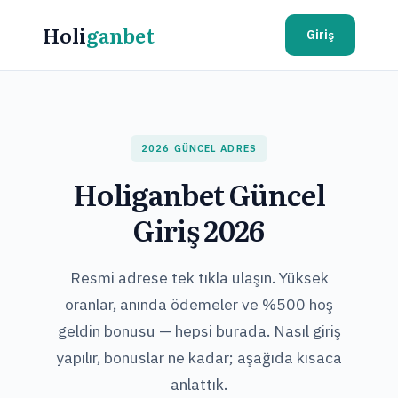
İçeriğe
Holi
ganbet
atla
Giriş
2026 GÜNCEL ADRES
Holiganbet Güncel
Giriş 2026
Resmi adrese tek tıkla ulaşın. Yüksek
oranlar, anında ödemeler ve %500 hoş
geldin bonusu — hepsi burada. Nasıl giriş
yapılır, bonuslar ne kadar; aşağıda kısaca
anlattık.