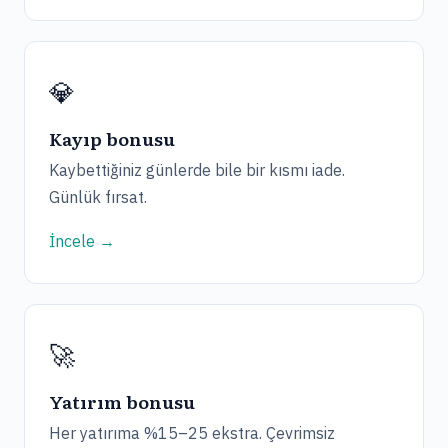
💎
Kayıp bonusu
Kaybettiğiniz günlerde bile bir kısmı iade.
Günlük fırsat.
İncele →
🚀
Yatırım bonusu
Her yatırıma %15–25 ekstra. Çevrimsiz