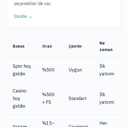
seçenekler de var.
İncele →
Ne
Bonus
Oran
Çevrim
zaman
Spor hoş
İlk
%500
Uygun
geldin
yatırım
Casino
%500
İlk
hoş
Standart
+ FS
yatırım
geldin
%15–
Her
Yatırım
Çevrimsiz