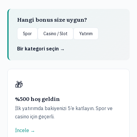
Hangi bonus size uygun?
Spor
Casino / Slot
Yatırım
Bir kategori seçin →
🎁
%500 hoş geldin
İlk yatırımda bakiyenizi 5’e katlayın. Spor ve
casino için geçerli.
İncele →