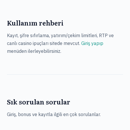
Kullanım rehberi
Kayıt, şifre sıfırlama, yatırım/çekim limitleri, RTP ve
canlı casino ipuçları sitede mevcut.
Giriş yapıp
menüden ilerleyebilirsiniz.
Sık sorulan sorular
Giriş, bonus ve kayıtla ilgili en çok sorulanlar.