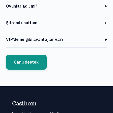
Çoğu işlemde hayır. İlk kez yüksek çekim yapıyorsanız
Oyunlar adil mi?
+
veya güvenlik gereği kimlik istenebiliyor.
Evet. Pragmatic, NetEnt gibi lisanslı sağlayıcılar
Şifremi unuttum.
+
kullanılıyor; RNG’ler bağımsız testlerden geçiyor.
Giriş ekranında «Şifremi unuttum» linki var. E-posta
VIP’de ne gibi avantajlar var?
+
adresinize gelen linkle sıfırlayabilirsiniz.
Özel hesap yöneticisi, daha yüksek çekim limiti, kayıp
bonusu ve bazı etkinliklere davet gibi ayrıcalıklar
Canlı destek
sunuluyor.
Casi
bom