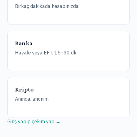
Birkaç dakikada hesabınızda.
Banka
Havale veya EFT, 15–30 dk.
Kripto
Anında, anonim.
Giriş yapıp çekim yap →