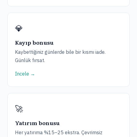
💎
Kayıp bonusu
Kaybettiğiniz günlerde bile bir kısmı iade.
Günlük fırsat.
İncele →
🚀
Yatırım bonusu
Her yatırıma %15–25 ekstra. Çevrimsiz