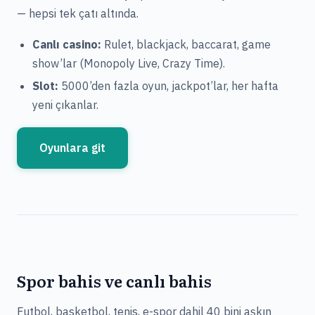
— hepsi tek çatı altında.
Canlı casino:
Rulet, blackjack, baccarat, game
show’lar (Monopoly Live, Crazy Time).
Slot:
5000’den fazla oyun, jackpot’lar, her hafta
yeni çıkanlar.
Oyunlara git
Spor bahis ve canlı bahis
Futbol, basketbol, tenis, e-spor dahil 40 bini aşkın