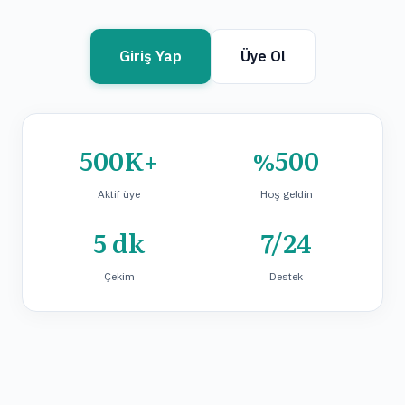
Giriş Yap
Üye Ol
500K+
%500
Aktif üye
Hoş geldin
5 dk
7/24
Çekim
Destek