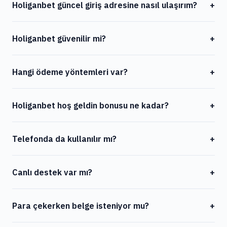
Holiganbet güncel giriş adresine nasıl ulaşırım?
+
Bu sayfadaki yeşil «Giriş» butonuna tıklamanız yeterli.
Holiganbet güvenilir mi?
+
Adres değiştiğinde link kendisi güncelleniyor; isterseniz
Telegram’dan da bildirim alabilirsiniz.
Evet. Curacao lisansı var, 256-bit SSL kullanılıyor ve
Hangi ödeme yöntemleri var?
+
ödemeler genelde dakikalar içinde. 500 bini aşkın aktif
kullanıcıyla çalışıyor.
Papara, kripto (Bitcoin, USDT), banka havalesi, kredi kartı
Holiganbet hoş geldin bonusu ne kadar?
+
ve birkaç dijital cüzdan. Yatırım ve çekim 7/24
yapılabiliyor.
Yeni üyelere %500’e kadar hoş geldin paketi veriliyor;
Telefonda da kullanılır mı?
+
spor ve casino ayrı. Detaylar için güncel siteden kayıt
olup promosyonlar sayfasına bakmanız yeterli.
Evet. Tarayıcıdan açıyorsunuz, uygulama şart değil.
Canlı destek var mı?
+
İsterseniz PWA ile ana ekrana da ekleyebilirsiniz.
Var, 7/24 Türkçe. Sorunuzu yazdığınızda kısa sürede
Para çekerken belge isteniyor mu?
+
dönüş alıyorsunuz.