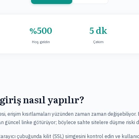
%500
5 dk
Hoş geldin
Çekim
giriş nasıl yapılır?
si, erişim kısıtlamaları yüzünden zaman zaman değişebiliyor.
 güncel linke götürüyor; böylece sahte sitelere düşme riski d
arayıcı çubuğunda kilit (SSL) simgesini kontrol edin ve kullanıcı 