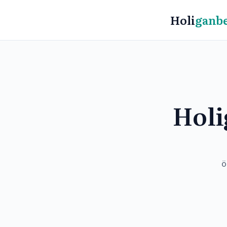
İçeriğe
Holi
ganb
atla
Holi
ö