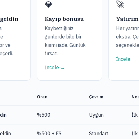
💎
🚀
 geldin
Kayıp bonusu
Yatırım
a
Kaybettiğiniz
Her yatı
’e
günlerde bile bir
ekstra. Çe
or ve
kısmı iade. Günlük
seçenekler
eçerli.
fırsat.
İncele →
İncele →
Oran
Çevrim
Ne
din
%500
Uygun
İlk
eldin
%500 + FS
Standart
İlk