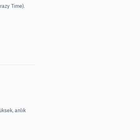
razy Time).
üksek, anlık