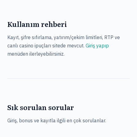
Kullanım rehberi
Kayıt, şifre sıfırlama, yatırım/çekim limitleri, RTP ve
canlı casino ipuçları sitede mevcut.
Giriş yapıp
menüden ilerleyebilirsiniz.
Sık sorulan sorular
Giriş, bonus ve kayıtla ilgili en çok sorulanlar.