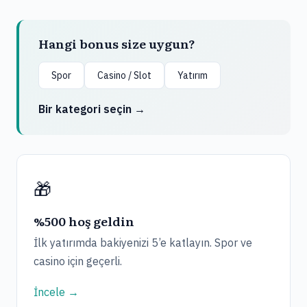
Hangi bonus size uygun?
Spor
Casino / Slot
Yatırım
Bir kategori seçin →
🎁
%500 hoş geldin
İlk yatırımda bakiyenizi 5’e katlayın. Spor ve
casino için geçerli.
İncele →