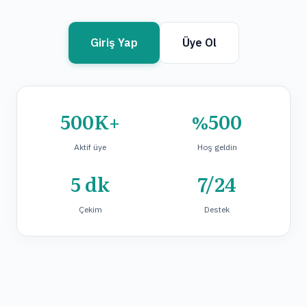
Giriş Yap
Üye Ol
500K+
%500
Aktif üye
Hoş geldin
5 dk
7/24
Çekim
Destek