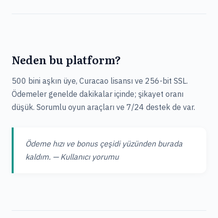
Neden bu platform?
500 bini aşkın üye, Curacao lisansı ve 256-bit SSL.
Ödemeler genelde dakikalar içinde; şikayet oranı
düşük. Sorumlu oyun araçları ve 7/24 destek de var.
Ödeme hızı ve bonus çeşidi yüzünden burada
kaldım. — Kullanıcı yorumu