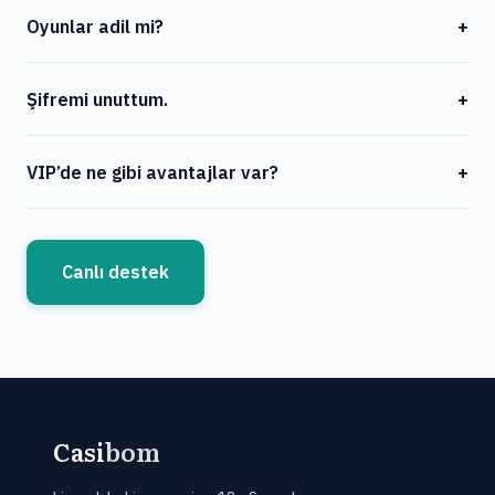
Çoğu işlemde hayır. İlk kez yüksek çekim yapıyorsanız
Oyunlar adil mi?
+
veya güvenlik gereği kimlik istenebiliyor.
Evet. Pragmatic, NetEnt gibi lisanslı sağlayıcılar
Şifremi unuttum.
+
kullanılıyor; RNG’ler bağımsız testlerden geçiyor.
Giriş ekranında «Şifremi unuttum» linki var. E-posta
VIP’de ne gibi avantajlar var?
+
adresinize gelen linkle sıfırlayabilirsiniz.
Özel hesap yöneticisi, daha yüksek çekim limiti, kayıp
bonusu ve bazı etkinliklere davet gibi ayrıcalıklar
Canlı destek
sunuluyor.
Casi
bom