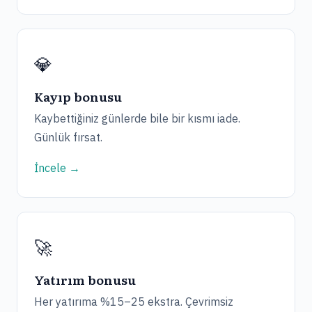
💎
Kayıp bonusu
Kaybettiğiniz günlerde bile bir kısmı iade.
Günlük fırsat.
İncele →
🚀
Yatırım bonusu
Her yatırıma %15–25 ekstra. Çevrimsiz