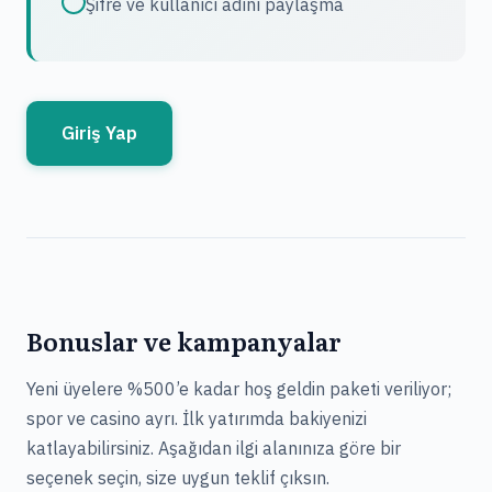
Şifre ve kullanıcı adını paylaşma
Giriş Yap
Bonuslar ve kampanyalar
Yeni üyelere %500’e kadar hoş geldin paketi veriliyor;
spor ve casino ayrı. İlk yatırımda bakiyenizi
katlayabilirsiniz. Aşağıdan ilgi alanınıza göre bir
seçenek seçin, size uygun teklif çıksın.