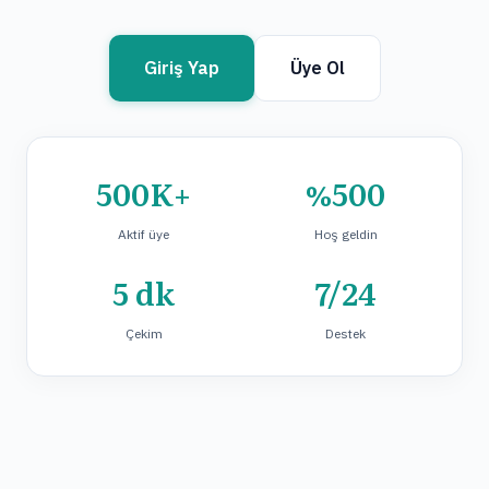
Giriş Yap
Üye Ol
500K+
%500
Aktif üye
Hoş geldin
5 dk
7/24
Çekim
Destek