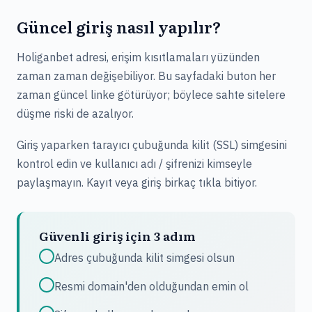
Güncel giriş nasıl yapılır?
Holiganbet adresi, erişim kısıtlamaları yüzünden
zaman zaman değişebiliyor. Bu sayfadaki buton her
zaman güncel linke götürüyor; böylece sahte sitelere
düşme riski de azalıyor.
Giriş yaparken tarayıcı çubuğunda kilit (SSL) simgesini
kontrol edin ve kullanıcı adı / şifrenizi kimseyle
paylaşmayın. Kayıt veya giriş birkaç tıkla bitiyor.
Güvenli giriş için 3 adım
Adres çubuğunda kilit simgesi olsun
Resmi domain'den olduğundan emin ol