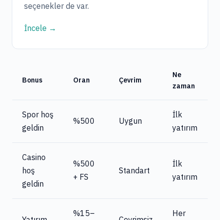
seçenekler de var.
İncele →
Ne
Bonus
Oran
Çevrim
zaman
Spor hoş
İlk
%500
Uygun
geldin
yatırım
Casino
%500
İlk
hoş
Standart
+ FS
yatırım
geldin
%15–
Her
Yatırım
Çevrimsiz