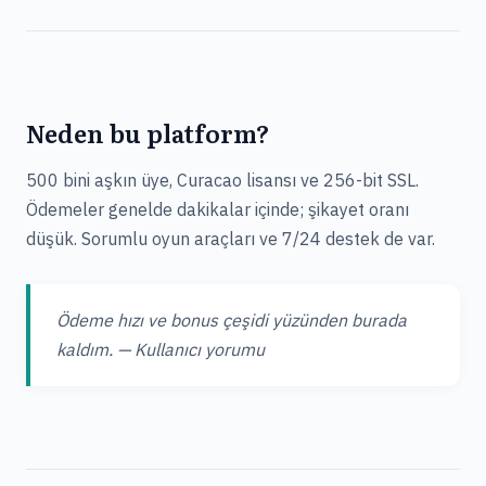
Neden bu platform?
500 bini aşkın üye, Curacao lisansı ve 256-bit SSL.
Ödemeler genelde dakikalar içinde; şikayet oranı
düşük. Sorumlu oyun araçları ve 7/24 destek de var.
Ödeme hızı ve bonus çeşidi yüzünden burada
kaldım. — Kullanıcı yorumu