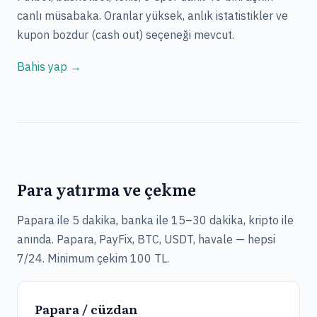
canlı müsabaka. Oranlar yüksek, anlık istatistikler ve
kupon bozdur (cash out) seçeneği mevcut.
Bahis yap →
Para yatırma ve çekme
Papara ile 5 dakika, banka ile 15–30 dakika, kripto ile
anında. Papara, PayFix, BTC, USDT, havale — hepsi
7/24. Minimum çekim 100 TL.
Papara / cüzdan