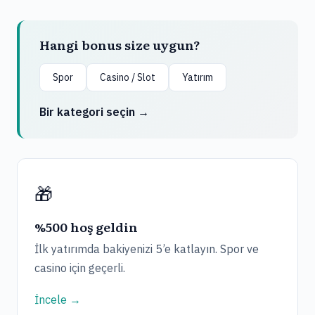
Hangi bonus size uygun?
Spor
Casino / Slot
Yatırım
Bir kategori seçin →
🎁
%500 hoş geldin
İlk yatırımda bakiyenizi 5’e katlayın. Spor ve
casino için geçerli.
İncele →