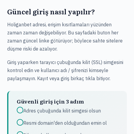
Güncel giriş nasıl yapılır?
Holiganbet adresi, erişim kısıtlamaları yüzünden
zaman zaman değişebiliyor. Bu sayfadaki buton her
zaman güncel linke götürüyor; böylece sahte sitelere
düşme riski de azalıyor.
Giriş yaparken tarayıcı çubuğunda kilit (SSL) simgesini
kontrol edin ve kullanıcı adı / şifrenizi kimseyle
paylaşmayın. Kayıt veya giriş birkaç tıkla bitiyor.
Güvenli giriş için 3 adım
Adres çubuğunda kilit simgesi olsun
Resmi domain'den olduğundan emin ol