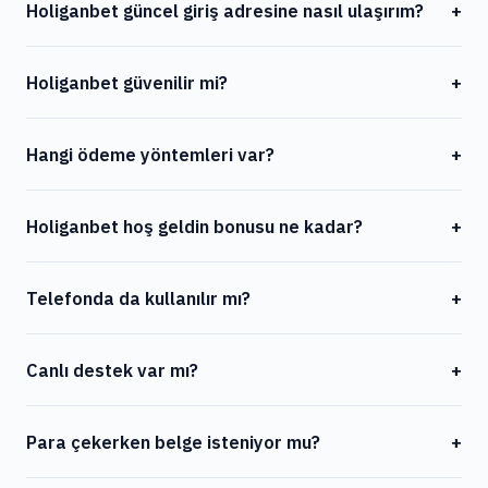
Holiganbet güncel giriş adresine nasıl ulaşırım?
+
Bu sayfadaki yeşil «Giriş» butonuna tıklamanız yeterli.
Holiganbet güvenilir mi?
+
Adres değiştiğinde link kendisi güncelleniyor; isterseniz
Telegram’dan da bildirim alabilirsiniz.
Evet. Curacao lisansı var, 256-bit SSL kullanılıyor ve
Hangi ödeme yöntemleri var?
+
ödemeler genelde dakikalar içinde. 500 bini aşkın aktif
kullanıcıyla çalışıyor.
Papara, kripto (Bitcoin, USDT), banka havalesi, kredi kartı
Holiganbet hoş geldin bonusu ne kadar?
+
ve birkaç dijital cüzdan. Yatırım ve çekim 7/24
yapılabiliyor.
Yeni üyelere %500’e kadar hoş geldin paketi veriliyor;
Telefonda da kullanılır mı?
+
spor ve casino ayrı. Detaylar için güncel siteden kayıt
olup promosyonlar sayfasına bakmanız yeterli.
Evet. Tarayıcıdan açıyorsunuz, uygulama şart değil.
Canlı destek var mı?
+
İsterseniz PWA ile ana ekrana da ekleyebilirsiniz.
Var, 7/24 Türkçe. Sorunuzu yazdığınızda kısa sürede
Para çekerken belge isteniyor mu?
+
dönüş alıyorsunuz.