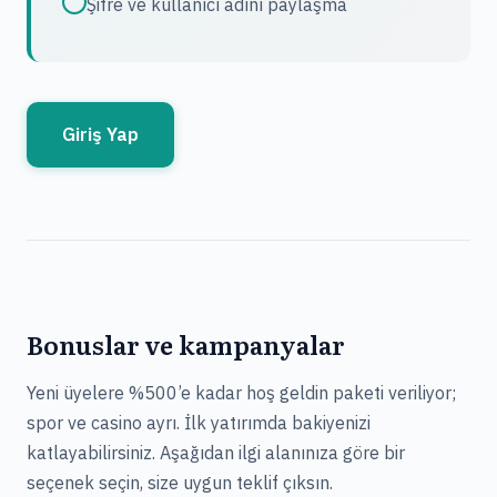
Şifre ve kullanıcı adını paylaşma
Giriş Yap
Bonuslar ve kampanyalar
Yeni üyelere %500’e kadar hoş geldin paketi veriliyor;
spor ve casino ayrı. İlk yatırımda bakiyenizi
katlayabilirsiniz. Aşağıdan ilgi alanınıza göre bir
seçenek seçin, size uygun teklif çıksın.