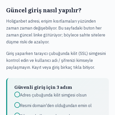
Güncel giriş nasıl yapılır?
Holiganbet adresi, erişim kısıtlamaları yüzünden
zaman zaman değişebiliyor. Bu sayfadaki buton her
zaman güncel linke götürüyor; böylece sahte sitelere
düşme riski de azalıyor.
Giriş yaparken tarayıcı çubuğunda kilit (SSL) simgesini
kontrol edin ve kullanıcı adı / şifrenizi kimseyle
paylaşmayın. Kayıt veya giriş birkaç tıkla bitiyor.
Güvenli giriş için 3 adım
Adres çubuğunda kilit simgesi olsun
Resmi domain'den olduğundan emin ol