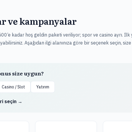
ar ve kampanyalar
00’e kadar hoş geldin paketi veriliyor; spor ve casino ayrı. İlk
yabilirsiniz. Aşağıdan ilgi alanınıza göre bir seçenek seçin, size
nus size uygun?
Casino / Slot
Yatırım
ri seçin →