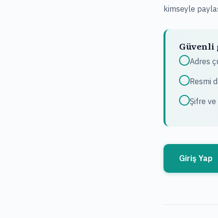
kimseyle paylaşm
Güvenli 
Adres ç
Resmi d
Şifre ve
Giriş Yap