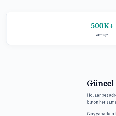
500K+
Aktif üye
Güncel 
Holiganbet adre
buton her zaman
Giriş yaparken t