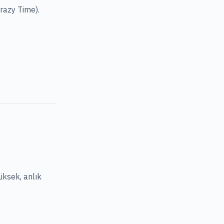
razy Time).
üksek, anlık