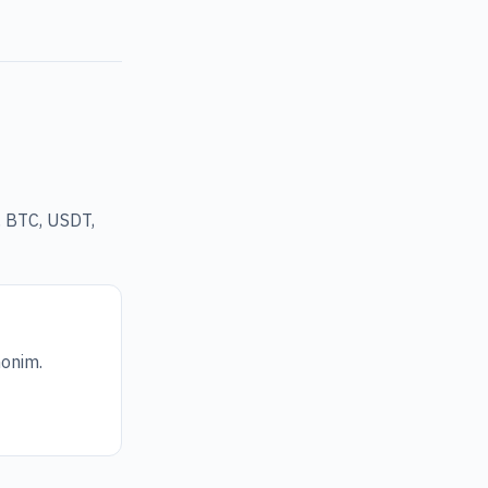
x, BTC, USDT,
nonim.