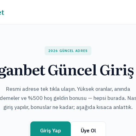
et
2026 GÜNCEL ADRES
ganbet Güncel Giriş
Resmi adrese tek tıkla ulaşın. Yüksek oranlar, anında
demeler ve %500 hoş geldin bonusu — hepsi burada. Nas
giriş yapılır, bonuslar ne kadar; aşağıda kısaca anlattık.
Giriş Yap
Üye Ol