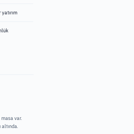
 yatırım
nlük
i masa var.
 altında.