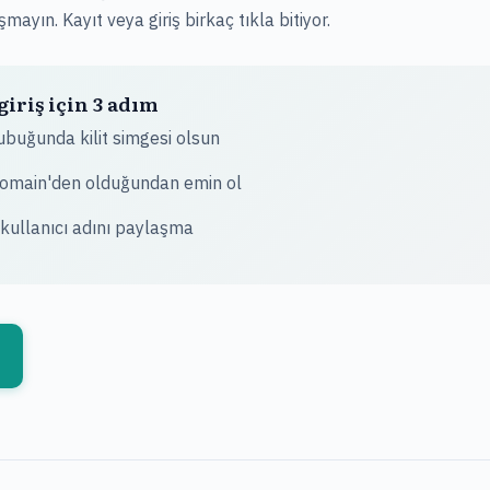
ayın. Kayıt veya giriş birkaç tıkla bitiyor.
giriş için 3 adım
ubuğunda kilit simgesi olsun
omain'den olduğundan emin ol
 kullanıcı adını paylaşma