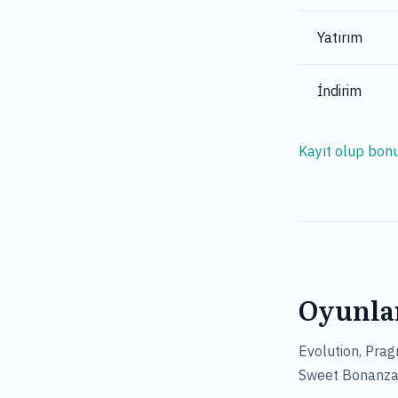
Yatırım
İndirim
Kayıt olup bon
Oyunlar
Evolution, Pragm
Sweet Bonanza, 