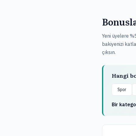
Bonusl
Yeni üyelere %5
bakiyenizi katla
çıksın.
Hangi bo
Spor
Bir katego