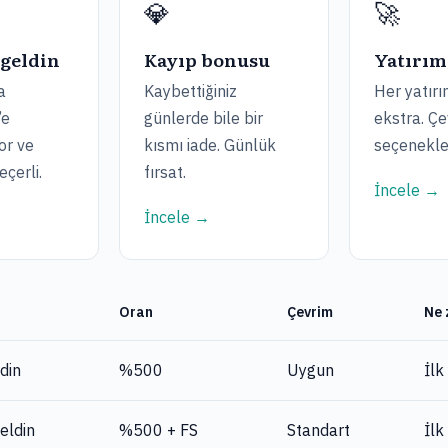
💎
🚀
 geldin
Kayıp bonusu
Yatırım
a
Kaybettiğiniz
Her yatı
’e
günlerde bile bir
ekstra. Çe
or ve
kısmı iade. Günlük
seçenekler
eçerli.
fırsat.
İncele →
İncele →
Oran
Çevrim
Ne
din
%500
Uygun
İlk
eldin
%500 + FS
Standart
İlk