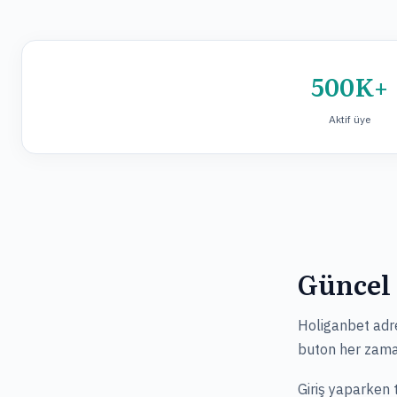
500K+
Aktif üye
Güncel 
Holiganbet adre
buton her zaman
Giriş yaparken t