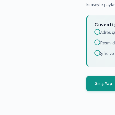
kimseyle paylaşm
Güvenli 
Adres ç
Resmi d
Şifre ve
Giriş Yap