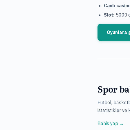
Canlı casin
Slot:
5000’de
Oyunlara g
Spor ba
Futbol, basketb
istatistikler v
Bahis yap →