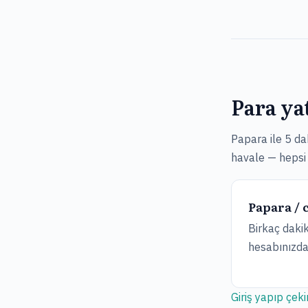
Para ya
Papara ile 5 da
havale — hepsi
Papara /
Birkaç daki
hesabınızda
Giriş yapıp çe