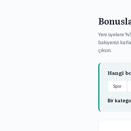
Bonusl
Yeni üyelere %5
bakiyenizi katla
çıksın.
Hangi bo
Spor
Bir katego