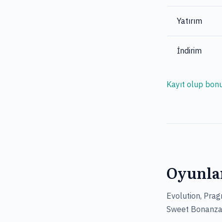
Yatırım
İndirim
Kayıt olup bon
Oyunlar
Evolution, Pragm
Sweet Bonanza, 