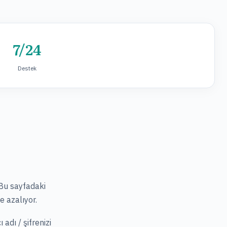
7/24
Destek
 Bu sayfadaki
e azalıyor.
adı / şifrenizi