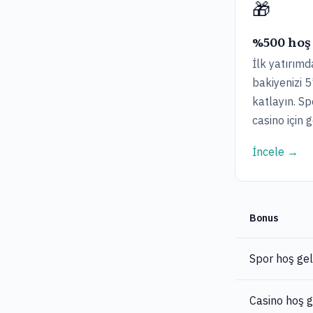
🎁
%500 hoş
İlk yatırımd
bakiyenizi 5
katlayın. Sp
casino için g
İncele →
Bonus
Spor hoş gel
Casino hoş g