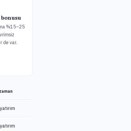
 bonusu
rıma %15–25
vrimsiz
 de var.
 zaman
 yatırım
 yatırım