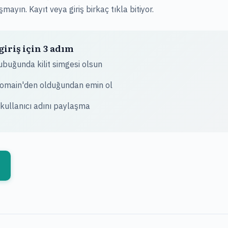
ayın. Kayıt veya giriş birkaç tıkla bitiyor.
giriş için 3 adım
ubuğunda kilit simgesi olsun
omain'den olduğundan emin ol
 kullanıcı adını paylaşma