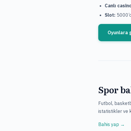
Canlı casin
Slot:
5000’de
Oyunlara g
Spor ba
Futbol, basketb
istatistikler v
Bahis yap →