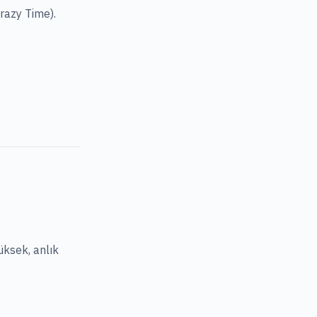
razy Time).
üksek, anlık