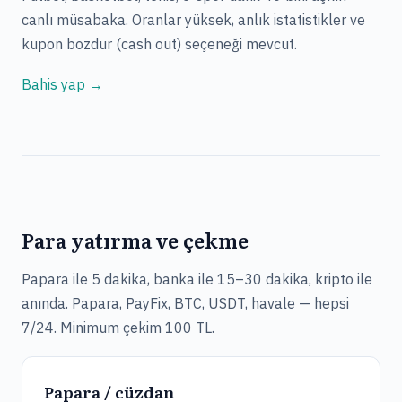
canlı müsabaka. Oranlar yüksek, anlık istatistikler ve
kupon bozdur (cash out) seçeneği mevcut.
Bahis yap →
Para yatırma ve çekme
Papara ile 5 dakika, banka ile 15–30 dakika, kripto ile
anında. Papara, PayFix, BTC, USDT, havale — hepsi
7/24. Minimum çekim 100 TL.
Papara / cüzdan