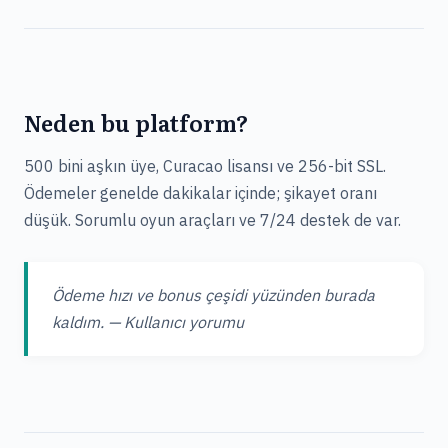
Neden bu platform?
500 bini aşkın üye, Curacao lisansı ve 256-bit SSL.
Ödemeler genelde dakikalar içinde; şikayet oranı
düşük. Sorumlu oyun araçları ve 7/24 destek de var.
Ödeme hızı ve bonus çeşidi yüzünden burada
kaldım. — Kullanıcı yorumu