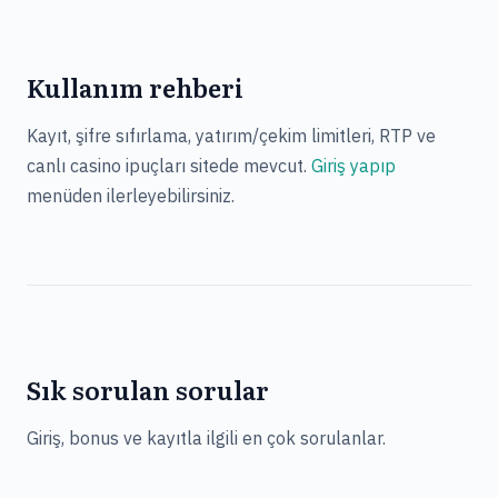
Kullanım rehberi
Kayıt, şifre sıfırlama, yatırım/çekim limitleri, RTP ve
canlı casino ipuçları sitede mevcut.
Giriş yapıp
menüden ilerleyebilirsiniz.
Sık sorulan sorular
Giriş, bonus ve kayıtla ilgili en çok sorulanlar.