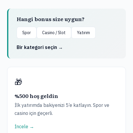
Hangi bonus size uygun?
Spor
Casino / Slot
Yatırım
Bir kategori seçin →
🎁
%500 hoş geldin
İlk yatırımda bakiyenizi 5’e katlayın. Spor ve
casino için geçerli.
İncele →