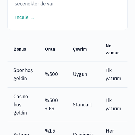
seçenekler de var.
İncele →
Ne
Bonus
Oran
Çevrim
zaman
Spor hoş
İlk
%500
Uygun
geldin
yatırım
Casino
%500
İlk
hoş
Standart
+ FS
yatırım
geldin
%15–
Her
Yatırım
Çevrimsiz