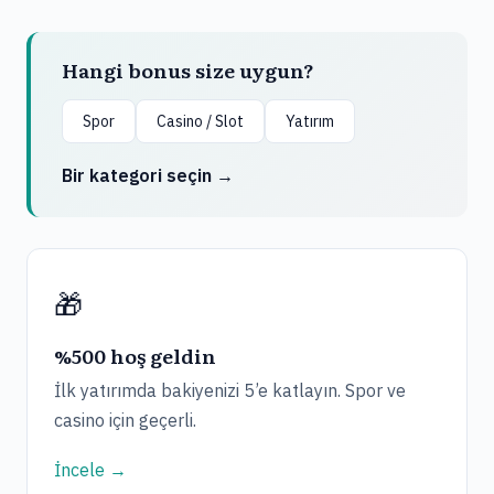
Hangi bonus size uygun?
Spor
Casino / Slot
Yatırım
Bir kategori seçin →
🎁
%500 hoş geldin
İlk yatırımda bakiyenizi 5’e katlayın. Spor ve
casino için geçerli.
İncele →