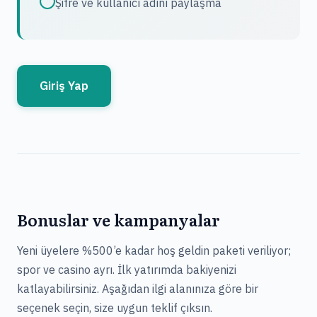
Şifre ve kullanıcı adını paylaşma
Giriş Yap
Bonuslar ve kampanyalar
Yeni üyelere %500’e kadar hoş geldin paketi veriliyor;
spor ve casino ayrı. İlk yatırımda bakiyenizi
katlayabilirsiniz. Aşağıdan ilgi alanınıza göre bir
seçenek seçin, size uygun teklif çıksın.