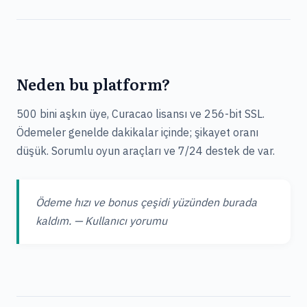
Neden bu platform?
500 bini aşkın üye, Curacao lisansı ve 256-bit SSL.
Ödemeler genelde dakikalar içinde; şikayet oranı
düşük. Sorumlu oyun araçları ve 7/24 destek de var.
Ödeme hızı ve bonus çeşidi yüzünden burada
kaldım. — Kullanıcı yorumu