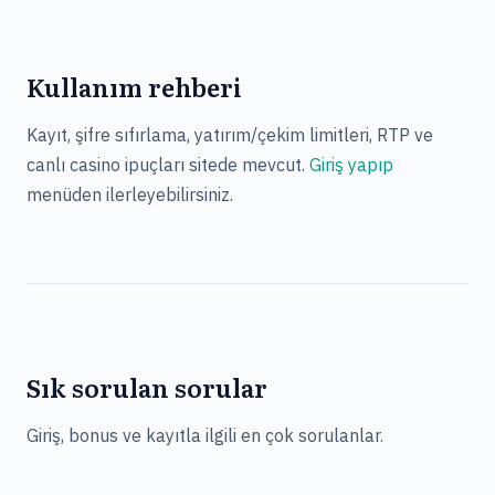
Kullanım rehberi
Kayıt, şifre sıfırlama, yatırım/çekim limitleri, RTP ve
canlı casino ipuçları sitede mevcut.
Giriş yapıp
menüden ilerleyebilirsiniz.
Sık sorulan sorular
Giriş, bonus ve kayıtla ilgili en çok sorulanlar.