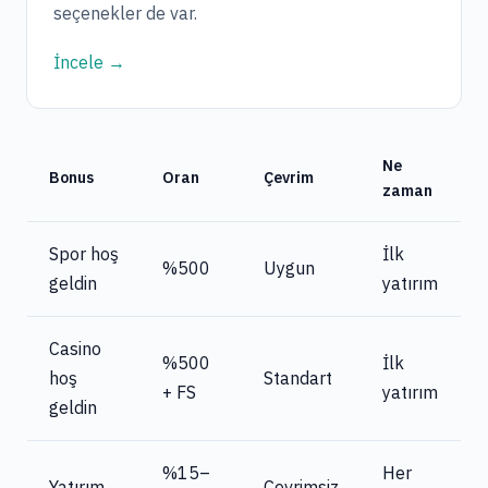
seçenekler de var.
İncele →
Ne
Bonus
Oran
Çevrim
zaman
Spor hoş
İlk
%500
Uygun
geldin
yatırım
Casino
%500
İlk
hoş
Standart
+ FS
yatırım
geldin
%15–
Her
Yatırım
Çevrimsiz