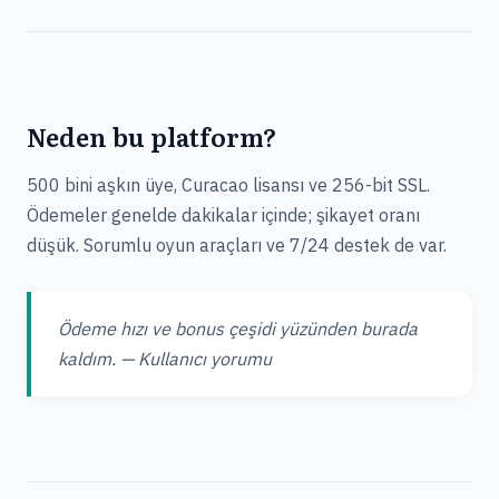
Neden bu platform?
500 bini aşkın üye, Curacao lisansı ve 256-bit SSL.
Ödemeler genelde dakikalar içinde; şikayet oranı
düşük. Sorumlu oyun araçları ve 7/24 destek de var.
Ödeme hızı ve bonus çeşidi yüzünden burada
kaldım. — Kullanıcı yorumu