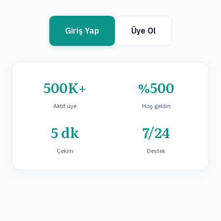
Giriş Yap
Üye Ol
500K+
%500
Aktif üye
Hoş geldin
5 dk
7/24
Çekim
Destek