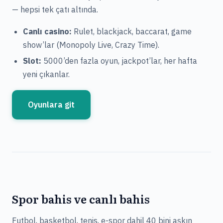
— hepsi tek çatı altında.
Canlı casino:
Rulet, blackjack, baccarat, game
show’lar (Monopoly Live, Crazy Time).
Slot:
5000’den fazla oyun, jackpot’lar, her hafta
yeni çıkanlar.
Oyunlara git
Spor bahis ve canlı bahis
Futbol, basketbol, tenis, e-spor dahil 40 bini aşkın