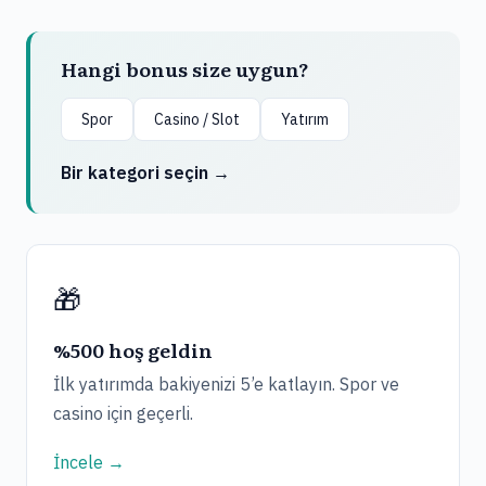
Hangi bonus size uygun?
Spor
Casino / Slot
Yatırım
Bir kategori seçin →
🎁
%500 hoş geldin
İlk yatırımda bakiyenizi 5’e katlayın. Spor ve
casino için geçerli.
İncele →