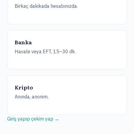
Birkaç dakikada hesabınızda.
Banka
Havale veya EFT, 15–30 dk.
Kripto
Anında, anonim.
Giriş yapıp çekim yap →