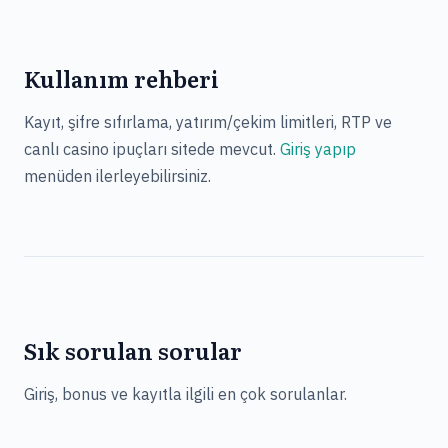
Kullanım rehberi
Kayıt, şifre sıfırlama, yatırım/çekim limitleri, RTP ve
canlı casino ipuçları sitede mevcut.
Giriş yapıp
menüden ilerleyebilirsiniz.
Sık sorulan sorular
Giriş, bonus ve kayıtla ilgili en çok sorulanlar.