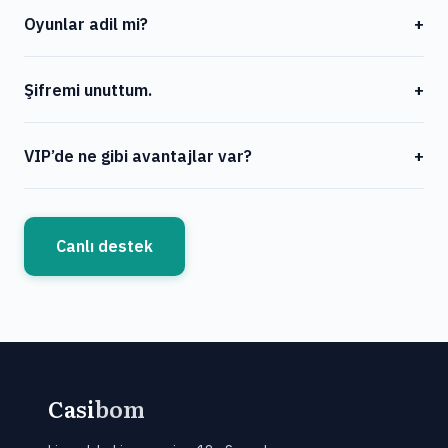
Çoğu işlemde hayır. İlk kez yüksek çekim yapıyorsanız
Oyunlar adil mi?
+
veya güvenlik gereği kimlik istenebiliyor.
Evet. Pragmatic, NetEnt gibi lisanslı sağlayıcılar
Şifremi unuttum.
+
kullanılıyor; RNG’ler bağımsız testlerden geçiyor.
Giriş ekranında «Şifremi unuttum» linki var. E-posta
VIP’de ne gibi avantajlar var?
+
adresinize gelen linkle sıfırlayabilirsiniz.
Özel hesap yöneticisi, daha yüksek çekim limiti, kayıp
bonusu ve bazı etkinliklere davet gibi ayrıcalıklar
Canlı destek
sunuluyor.
Casi
bom