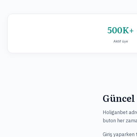
500K+
Aktif üye
Güncel 
Holiganbet adre
buton her zaman
Giriş yaparken t