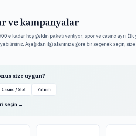
ar ve kampanyalar
00’e kadar hoş geldin paketi veriliyor; spor ve casino ayrı. İlk
yabilirsiniz. Aşağıdan ilgi alanınıza göre bir seçenek seçin, size
nus size uygun?
Casino / Slot
Yatırım
ri seçin →