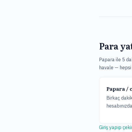
Para ya
Papara ile 5 da
havale — hepsi
Papara /
Birkaç daki
hesabınızda
Giriş yapıp çe