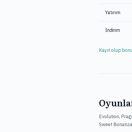
Yatırım
İndirim
Kayıt olup bon
Oyunlar
Evolution, Pragm
Sweet Bonanza, 