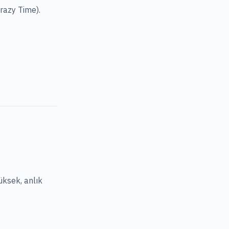
razy Time).
üksek, anlık