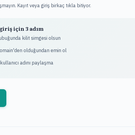
ayın. Kayıt veya giriş birkaç tıkla bitiyor.
giriş için 3 adım
ubuğunda kilit simgesi olsun
omain'den olduğundan emin ol
 kullanıcı adını paylaşma