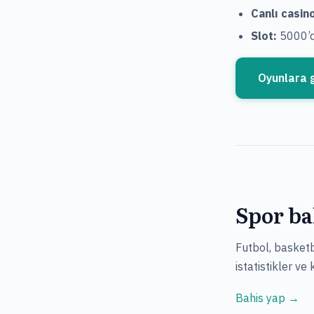
Canlı casin
Slot:
5000’de
Oyunlara g
Spor ba
Futbol, basketb
istatistikler v
Bahis yap →