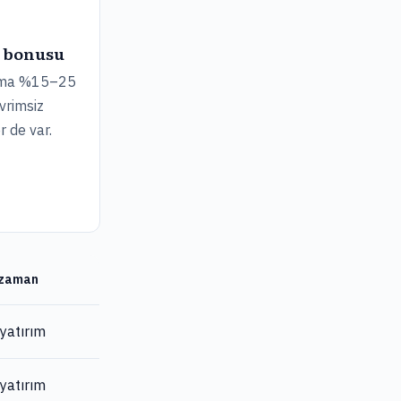
 bonusu
rıma %15–25
vrimsiz
 de var.
 zaman
 yatırım
 yatırım