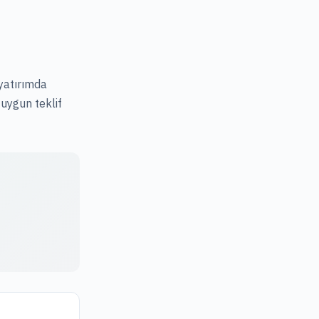
 yatırımda
 uygun teklif