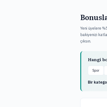
Bonusl
Yeni üyelere %5
bakiyenizi katla
çıksın.
Hangi bo
Spor
Bir katego