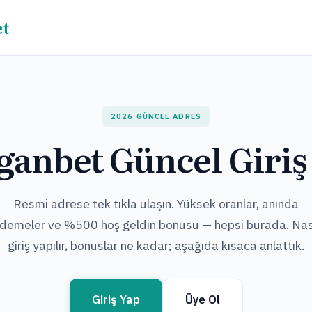
et
2026 GÜNCEL ADRES
ganbet Güncel Giriş
Resmi adrese tek tıkla ulaşın. Yüksek oranlar, anında
demeler ve %500 hoş geldin bonusu — hepsi burada. Nas
giriş yapılır, bonuslar ne kadar; aşağıda kısaca anlattık.
Giriş Yap
Üye Ol