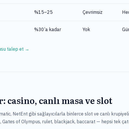
%15–25
Çevrimsiz
Her
%30’a kadar
Yok
Gü
usu talep et →
: casino, canlı masa ve slot
atic, NetEnt gibi sağlayıcılarla binlerce slot ve canlı krupiyel
Gates of Olympus, rulet, blackjack, baccarat — hepsi tek çatı